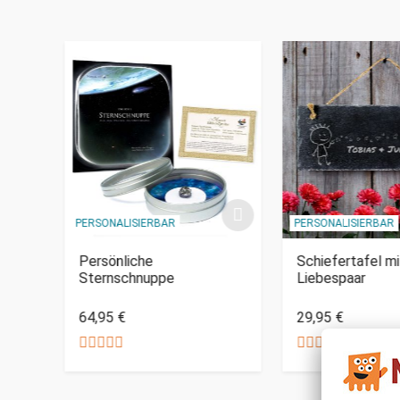
PERSONALISIERBAR
PERSONALISIERBAR
r -
Persönliche
Schiefertafel mi
Sternschnuppe
Liebespaar
64,95 €
29,95 €