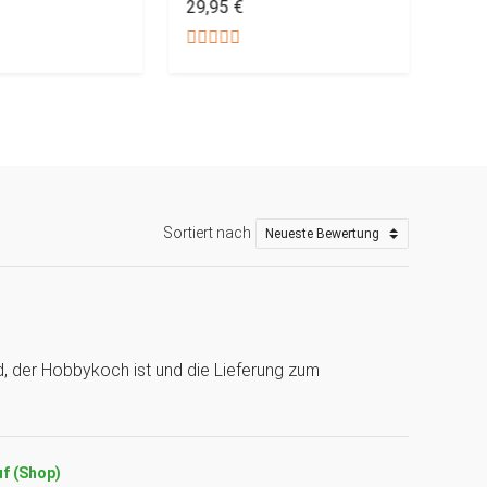
29,95 €
29,9
Sortiert nach
nd, der Hobbykoch ist und die Lieferung zum
uf (Shop)