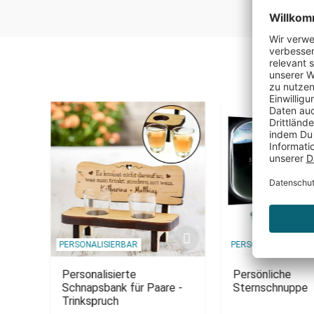
PERSONALISIERBAR
PERSONALISIERBAR
r -
Personalisierte
Persönliche
Schnapsbank für Paare -
Sternschnuppe
Trinkspruch