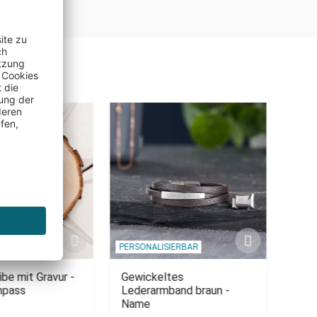
IERBAR
PERSONALISIERBAR
PERSO
be mit Gravur -
Gewickeltes
Gewi
mpass
Lederarmband braun -
Lede
Name
Römi