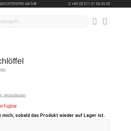
NDKOSTENFREI AB 50€
+49 (0) 511 51 56 03 00
hlöffel
ngen
gl. Versandkosten
erfügbar
 mich, sobald das Produkt wieder auf Lager ist.