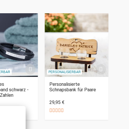
IERBAR
PERSONALISIERBAR
PERSO
es
Personalisierte
Gewi
and schwarz -
Schnapsbank für Paare
Lede
Zahlen
Nam
29,95 €
29,9