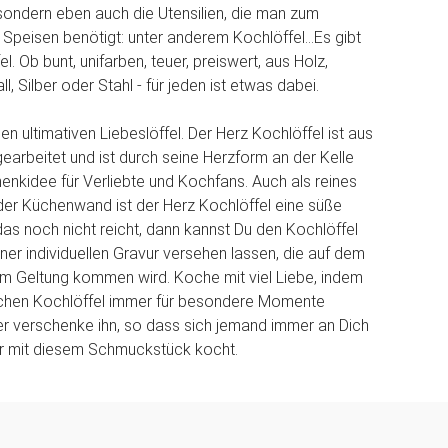
sondern eben auch die Utensilien, die man zum
 Speisen benötigt: unter anderem Kochlöffel...Es gibt
el. Ob bunt, unifarben, teuer, preiswert, aus Holz,
ll, Silber oder Stahl - für jeden ist etwas dabei.
n ultimativen Liebeslöffel. Der Herz Kochlöffel ist aus
earbeitet und ist durch seine Herzform an der Kelle
henkidee für Verliebte und Kochfans. Auch als reines
er Küchenwand ist der Herz Kochlöffel eine süße
das noch nicht reicht, dann kannst Du den Kochlöffel
iner individuellen Gravur versehen lassen, die auf dem
um Geltung kommen wird. Koche mit viel Liebe, indem
chen Kochlöffel immer für besondere Momente
r verschenke ihn, so dass sich jemand immer an Dich
er mit diesem Schmuckstück kocht.