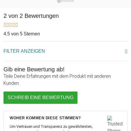
leckeres Gebäck für gemütlich Stunden, welches dank
passendem Deckel selbstverständlich luftdicht verschlossen
2 von 2 Bewertungen
werden kann. Die personalisierte Keksdose mit Gravur -
Einhorn ist das perfekte Geschenk für alle Fans der beliebten
Fabelwesen mit persönlicher Note. Wir wünschen viel Spaß
4.5 von 5 Sternen
beim Verschenken und vor allem beim Naschen Eurer
kunterbunten und magischen Keks-Kreationen!
FILTER ANZEIGEN
Gib eine Bewertung ab!
Teile Deine Erfahrungen mit dem Produkt mit anderen
Kunden.
SCHREIB EINE BEWERTUNG
WOHER KOMMEN DIESE STIMMEN?
Um Vertrauen und Transparenz zu gewährleisten,