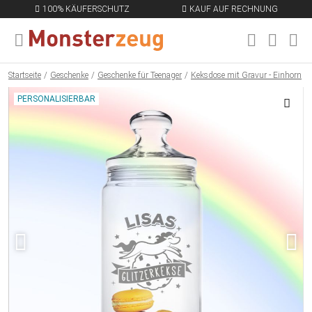
100% KÄUFERSCHUTZ
KAUF AUF RECHNUNG
MENÜ SCHLIESSEN
EN
Startseite
Geschenke
Geschenke für Teenager
Keksdose mit Gravur - Einhorn
PERSONALISIERBAR