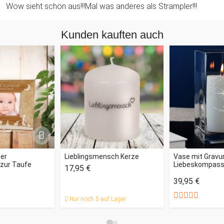
Wow sieht schön aus!!!Mal was anderes als Strampler!!!
Kunden kauften auch
ter
Lieblingsmensch Kerze
Vase mit Gravur
 zur Taufe
Liebeskompas
17,95 €
39,95 €
Nur noch 5 auf Lager