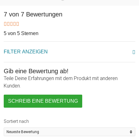
der Personalisierbarkeit der Laterne wählst Du hiermit ein
Geschenk mit ganz besonderem Einfallsreichtum, worüber
7 von 7 Bewertungen
sich nicht nur junge Eltern freuen, sondern auch staunende
Kinderaugen.
5 von 5 Sternen
FILTER ANZEIGEN
Gib eine Bewertung ab!
Teile Deine Erfahrungen mit dem Produkt mit anderen
Kunden.
SCHREIB EINE BEWERTUNG
Sortiert nach