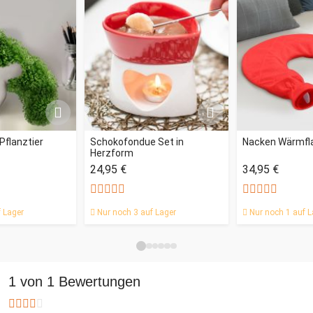
Knobel Holzkiste den perfekten Startpunkt für ein glückliches
Leben in gemeinsamer Verbundenheit.
Pflanztier
Schokofondue Set in
Nacken Wärmfl
Herzform
24,95 €
34,95 €
 Lager
Nur noch 3 auf Lager
Nur noch 1 auf L
1 von 1 Bewertungen