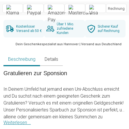
Rechnung
Über 1 Mio.
Kostenloser
Sicherer Kauf
zufriedene
Versand ab 50 €
auf Rechnung
Kunden
Dein Geschenkespezialist aus Hannover | Versand aus Deutschland
Beschreibung
Details
Gratulieren zur Sponsion
In Deinem Umfeld hat jemand einen Uni-Abschluss erreicht
und Du suchst nach einem geeigneten Geschenk zum
Gratulieren? Versuch es mit einem originellen Geldgeschenk!
Unser Personalisiertes Sparbuch zur Sponsion ist perfekt, um
alleine oder gemeinsam ein kleines Sümmchen zu
Weiterlesen ...
verschenken. Und zwar in Form einer schicken Sparbüchse