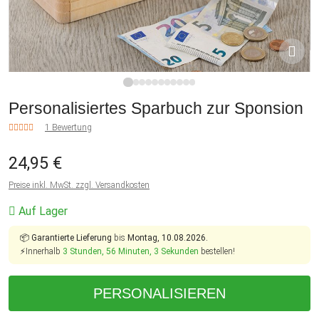
1
2
3
4
5
6
7
8
9
10
11
Personalisiertes Sparbuch zur Sponsion
1 Bewertung
24,95 €
Preise inkl. MwSt. zzgl. Versandkosten
Auf Lager
📦
Garantierte Lieferung
bis
Montag, 10.08.2026.
⚡Innerhalb
3 Stunden, 56 Minuten, 3 Sekunden
bestellen!
PERSONALISIEREN