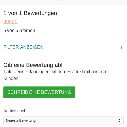
Sparbuch zur Sponsion verpackst Du Scheine und Münzen
originell und behältst zugleich den feierlichen Grund im
1 von 1 Bewertungen
Vordergrund. So gratuliert Österreich zum akademischen
Erfolg!
5 von 5 Sternen
FILTER ANZEIGEN
Gib eine Bewertung ab!
Teile Deine Erfahrungen mit dem Produkt mit anderen
Kunden.
SCHREIB EINE BEWERTUNG
Sortiert nach