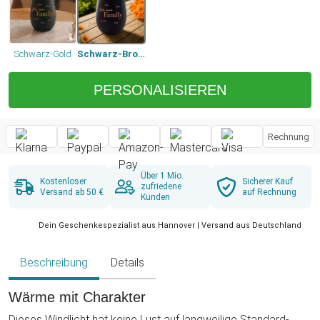
Schwarz-Gold
Schwarz-Bronze
PERSONALISIEREN
Rechnung
Über 1 Mio.
Kostenloser
Sicherer Kauf
zufriedene
Versand ab 50 €
auf Rechnung
Kunden
Dein Geschenkespezialist aus Hannover | Versand aus Deutschland
Beschreibung
Details
Wärme mit Charakter
Dieses Windlicht hat keine Lust auf langweilige Standard-