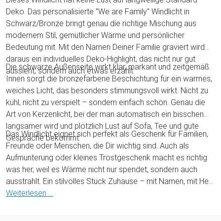
Deko. Das personalisierte "We are Family" Windlicht in
Schwarz/Bronze bringt genau die richtige Mischung aus
modernem Stil, gemütlicher Wärme und persönlicher
Bedeutung mit. Mit den Namen Deiner Familie graviert wird
daraus ein individuelles Deko-Highlight, das nicht nur gut
Die schwarze Außenseite wirkt klar, markant und zeitgemäß.
aussieht, sondern auch etwas erzählt.
Innen sorgt die bronzefarbene Beschichtung für ein warmes,
weiches Licht, das besonders stimmungsvoll wirkt. Nicht zu
kühl, nicht zu verspielt – sondern einfach schön. Genau die
Art von Kerzenlicht, bei der man automatisch ein bisschen
langsamer wird und plötzlich Lust auf Sofa, Tee und gute
Das Windlicht eignet sich perfekt als Geschenk für Familien,
Gespräche bekommt.
Freunde oder Menschen, die Dir wichtig sind. Auch als
Aufmunterung oder kleines Trostgeschenk macht es richtig
was her, weil es Wärme nicht nur spendet, sondern auch
ausstrahlt. Ein stilvolles Stück Zuhause – mit Namen, mit Herz
und mit Charakter.
Weiterlesen ...