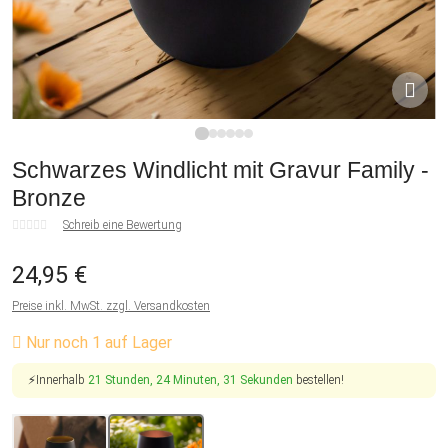
1
2
3
4
5
6
Schwarzes Windlicht mit Gravur Family -
Bronze
Schreib eine Bewertung
24,95 €
Preise inkl. MwSt. zzgl. Versandkosten
Nur noch 1 auf Lager
⚡Innerhalb
21 Stunden, 24 Minuten, 30 Sekunden
bestellen!