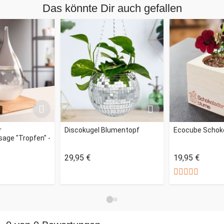
Das könnte Dir auch gefallen
r
Discokugel Blumentopf
Ecocube Schok
age "Tropfen" -
29,95 €
19,95 €