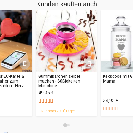
Kunden kauften auch
r EC-Karte &
Gummibärchen selber
Keksdose mit G
alter zum
machen - Süßigkeiten
Mama
ahlen - Herz
Maschine
49,95 €
34,95 €
Nur noch 2 auf Lager