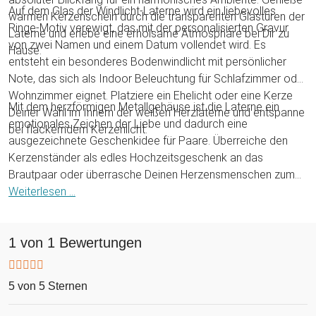
Auf dem Glas der Windlicht-Laterne wird ein liebevolles
warmen Kerzenschein durch die transparenten Glastüren der
Ringe-Motiv verewigt, das mit der personalisierten Gravur
Laterne und erlebe eine erholsame Atmosphäre bei Dir zu
von zwei Namen und einem Datum vollendet wird. Es
Hause.
entsteht ein besonderes Bodenwindlicht mit persönlicher
Note, das sich als Indoor Beleuchtung für Schlafzimmer oder
Wohnzimmer eignet. Platziere ein Ehelicht oder eine Kerze
Mit dem herzförmigen Metallgehäuse ist die Laterne ein
Deiner Wahl im Innern der weißen Herzlaterne und entspanne
emotionales Zeichen der Liebe und dadurch eine
bei flackerndem Kerzenlicht.
ausgezeichnete Geschenkidee für Paare. Überreiche den
Kerzenständer als edles Hochzeitsgeschenk an das
Brautpaar oder überrasche Deinen Herzensmenschen zum
Jahrestag. Egal ob zur Hochzeit, zum Hochzeitstag, Jubiläum
Weiterlesen ...
oder zum Valentinstag: Die personalisierte Hochzeitslaterne
ist eine wunderschöne Geste, die garantiert gut ankommt!
1 von 1 Bewertungen
5 von 5 Sternen