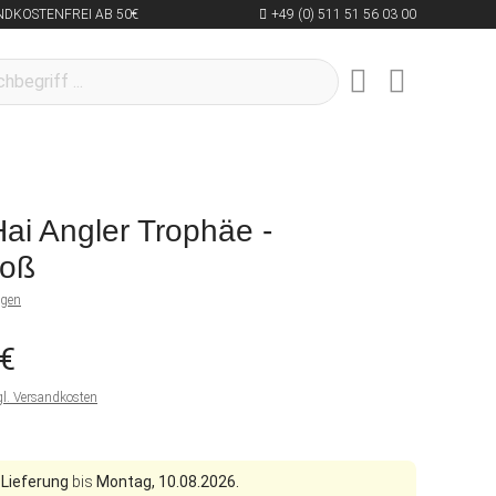
NDKOSTENFREI AB 50€
+49 (0) 511 51 56 03 00
ai Angler Trophäe -
roß
ngen
 €
gl. Versandkosten
 Lieferung
bis
Montag, 10.08.2026.