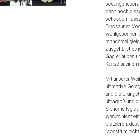
seeungeheuerähn
dann noch dieses
schaudern lässt
Dinosaurier, Vö
wohlgesonnen sin
manchmal gleich
ausgeht, ist es 
Gag erlauben u
Kunsthai einen 
Mit unserer Wei
ultimative Gele
und die Urängst
ultragroß und 
Sicherheitsglas
warum nicht ein
platzieren, dass
Monstrum nicht 