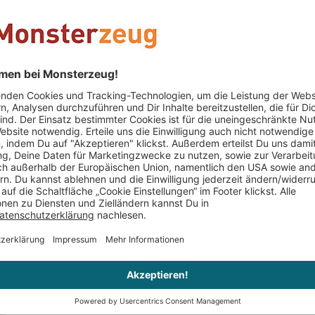
PERSONALISIERBAR
PERSONALIS
 zuhause -
Ehemalige Nervenklinik als
Riesenrad 
Wochenendhaus
Bausatz
9.000,95 €
998.000,9
Kater
schrieb am 08.11.2017
Verifizierter Kauf (Shop)