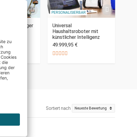
IERBAR
PERSONALISIERBAR
PERSO
1.4 Mio.-teiliger
Universal
Rom
Haushaltsroboter mit
Fall
künstlicher Intelligenz
Wol
5 €
49.999,95 €
30.5
Sortiert nach