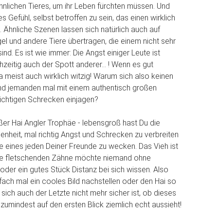
lichen Tieres, um ihr Leben fürchten müssen. Und
 Gefühl, selbst betroffen zu sein, das einen wirklich
. Ähnliche Szenen lassen sich natürlich auch auf
gel und andere Tiere übertragen, die einem nicht sehr
d. Es ist wie immer: Die Angst einiger Leute ist
zeitig auch der Spott anderer... ! Wenn es gut
ja meist auch wirklich witzig! Warum sich also keinen
nd jemanden mal mit einem authentisch großen
richtigen Schrecken einjagen?
ßer Hai Angler Trophäe - lebensgroß hast Du die
genheit, mal richtig Angst und Schrecken zu verbreiten
e eines jeden Deiner Freunde zu wecken. Das Vieh ist
die fletschenden Zähne möchte niemand ohne
 oder ein gutes Stück Distanz bei sich wissen. Also
fach mal ein cooles Bild nachstellen oder den Hai so
 sich auch der Letzte nicht mehr sicher ist, ob dieses
zumindest auf den ersten Blick ziemlich echt aussieht!