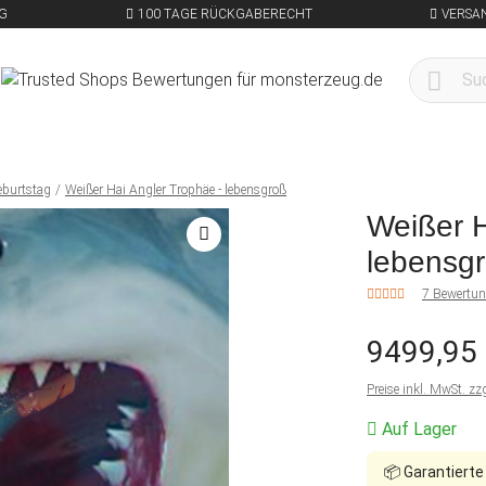
G
100 TAGE RÜCKGABERECHT
VERSA
eburtstag
Weißer Hai Angler Trophäe - lebensgroß
Weißer H
lebensg
7 Bewertu
9499,95
Preise inkl. MwSt. zz
Auf Lager
📦
Garantierte