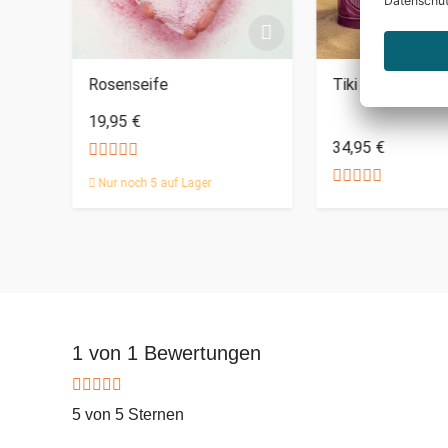
uhe
Rosenseife
Tiki Becher - 4e
19,95 €
34,95 €
Nur noch 5 auf Lager
1 von 1 Bewertungen
5 von 5 Sternen