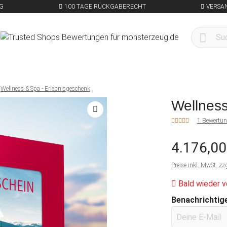
G
100 TAGE RÜCKGABERECHT
VERSA
Wellness & Spa - Erlebnisgeschenk
Wellness
1 Bewertu
4.176,00
Preise inkl. MwSt. zz
Bald wieder v
Benachrichtige