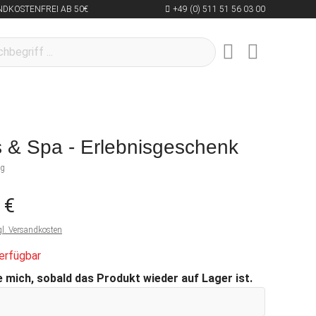
NDKOSTENFREI AB 50€
+49 (0) 511 51 56 03 00
 & Spa - Erlebnisgeschenk
ng
 €
gl. Versandkosten
erfügbar
 mich, sobald das Produkt wieder auf Lager ist.