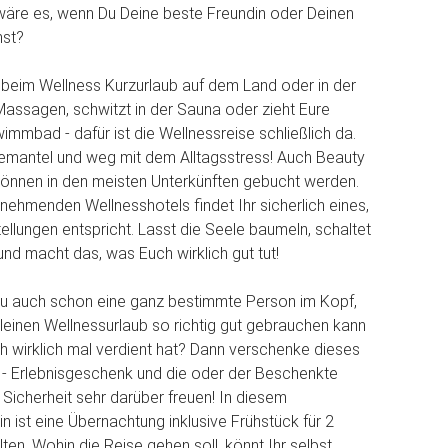
wäre es, wenn Du Deine beste Freundin oder Deinen
mst?
beim Wellness Kurzurlaub auf dem Land oder in der
Massagen, schwitzt in der Sauna oder zieht Eure
mmbad - dafür ist die Wellnessreise schließlich da.
emantel und weg mit dem Alltagsstress! Auch Beauty
nnen in den meisten Unterkünften gebucht werden.
ilnehmenden Wellnesshotels findet Ihr sicherlich eines,
ellungen entspricht. Lasst die Seele baumeln, schaltet
und macht das, was Euch wirklich gut tut!
 Du auch schon eine ganz bestimmte Person im Kopf,
 kleinen Wellnessurlaub so richtig gut gebrauchen kann
ch wirklich mal verdient hat? Dann verschenke dieses
 - Erlebnisgeschenk und die oder der Beschenkte
 Sicherheit sehr darüber freuen! In diesem
n ist eine Übernachtung inklusive Frühstück für 2
ten. Wohin die Reise gehen soll, könnt Ihr selbst