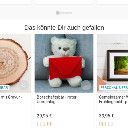
einem Hingucker auf jedem Schreibtisch oder Regal. Mach
jemandem eine ganz besondere Freude und zaubere ihm ein
Lächeln auf die Lippen - mit dem schönen Kalender im
praktischen Taschenbuch Format!
Das könnte Dir auch gefallen
RBAR
PERSONALISIER
mit Gravur -
Botschaftsbär - roter
Gemeinsamer 
Umschlag
Frühlingsbild - 
29,95 €
39,95 €