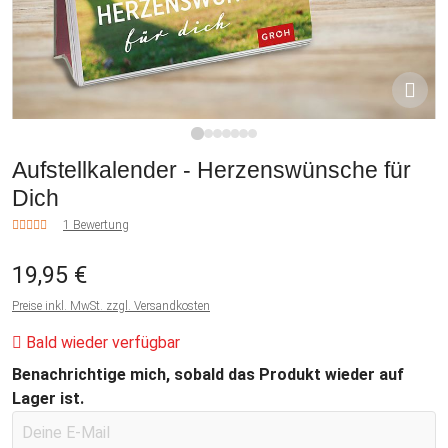
1
2
3
4
5
6
7
Aufstellkalender - Herzenswünsche für
Dich
1 Bewertung
19,95 €
Preise inkl. MwSt. zzgl. Versandkosten
Bald wieder verfügbar
Benachrichtige mich, sobald das Produkt wieder auf
Lager ist.