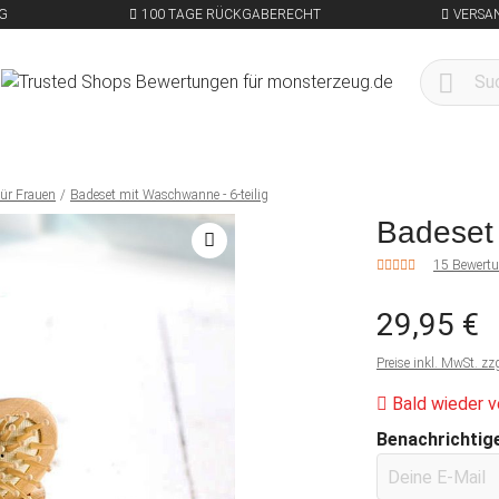
G
100 TAGE RÜCKGABERECHT
VERSA
ür Frauen
Badeset mit Waschwanne - 6-teilig
Badeset 
15 Bewert
29,95 €
Preise inkl. MwSt. zz
Bald wieder v
Benachrichtige