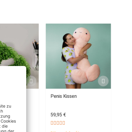
s - Pflanztier
Penis Kissen
Frus
Wodk
59,95 €
27,9