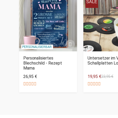
SALE
PERSONALISIERBAR
Art
Personalisiertes
Untersetzer im V
Blechschild - Rezept
Schallplatten L
Mama
26,95 €
19,95 €
23,95 €