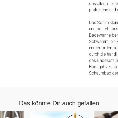
das alles in ei
praktische und 
Das Set im klei
und besteht aus 
Badewanne benö
Schwamm, ein kl
immer ordentli
durch die handl
des Badesets be
Haut gut verträg
Schaumbad gem
Das könnte Dir auch gefallen