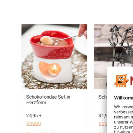
iel
Schokofondue Set in
Schmuckstände
Herzform
24,95 €
31,95 €