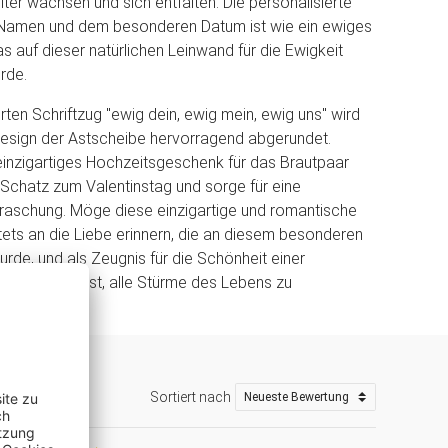
ter wachsen und sich entfalten. Die personalisierte
 Namen und dem besonderen Datum ist wie ein ewiges
s auf dieser natürlichen Leinwand für die Ewigkeit
rde.
rten Schriftzug "ewig dein, ewig mein, ewig uns" wird
Design der Astscheibe hervorragend abgerundet.
einzigartiges Hochzeitsgeschenk für das Brautpaar
 Schatz zum Valentinstag und sorge für eine
raschung. Möge diese einzigartige und romantische
ts an die Liebe erinnern, die an diesem besonderen
urde, und als Zeugnis für die Schönheit einer
 stark genug ist, alle Stürme des Lebens zu
Sortiert nach