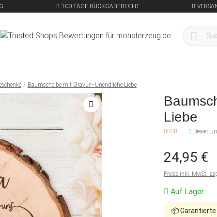
G
100 TAGE RÜCKGABERECHT
VERSA
eschenke
Baumscheibe mit Gravur - Unendliche Liebe
Baumsche
Liebe
1 Bewertu
24,95 €
Preise inkl. MwSt. zz
Auf Lager
📦
Garantierte