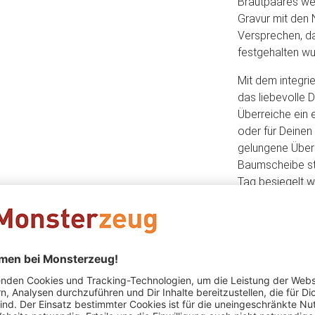
Brautpaares wei
Gravur mit den
Versprechen, da
festgehalten wu
Mit dem integrie
das liebevolle 
Überreiche ein 
oder für Deinen
gelungene Über
Baumscheibe ste
Tag besiegelt w
Verbindung, die
überstehen.