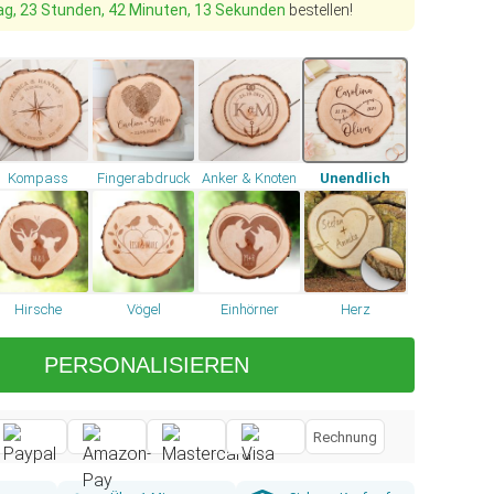
ag, 23 Stunden, 42 Minuten, 12 Sekunden
bestellen!
Kompass
Fingerabdruck
Anker & Knoten
Unendlich
Hirsche
Vögel
Einhörner
Herz
PERSONALISIEREN
Rechnung