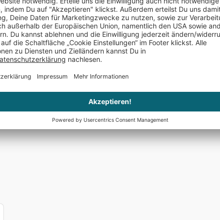
Silvia Friedrich
schrieb am 29.10.2025
Verifizierter Kauf 
Soweit ganz schick
Soweit ganz schick, die Gravur müsste kräftiger sein, find 