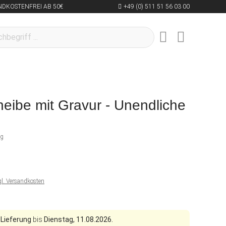
NDKOSTENFREI AB 50€
+49 (0) 511 51 56 03 00
ibe mit Gravur - Unendliche
ng
gl. Versandkosten
 Lieferung
bis
Dienstag, 11.08.2026.