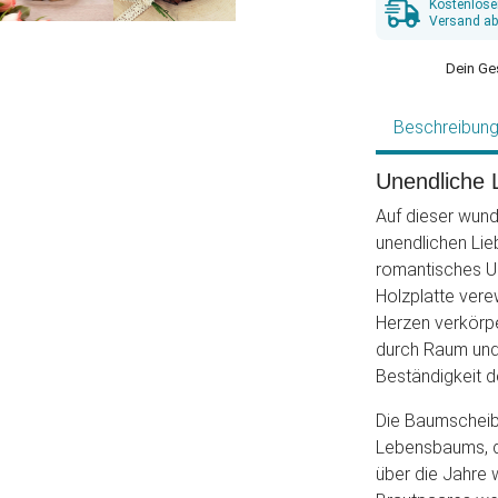
Kostenlose
Versand ab
Dein Ge
Beschreibun
Unendliche L
Auf dieser wun
unendlichen Lieb
romantisches Un
Holzplatte vere
Herzen verkörper
durch Raum und 
Beständigkeit d
Die Baumscheibe
Lebensbaums, de
über die Jahre 