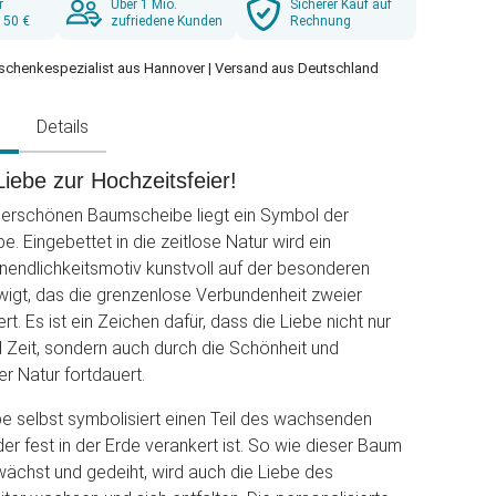
r
Über 1 Mio.
Sicherer Kauf auf
 50 €
zufriedene Kunden
Rechnung
schenkespezialist aus Hannover | Versand aus Deutschland
g
Details
iebe zur Hochzeitsfeier!
derschönen Baumscheibe liegt ein Symbol der
e. Eingebettet in die zeitlose Natur wird ein
endlichkeitsmotiv kunstvoll auf der besonderen
wigt, das die grenzenlose Verbundenheit zweier
t. Es ist ein Zeichen dafür, dass die Liebe nicht nur
Zeit, sondern auch durch die Schönheit und
er Natur fortdauert.
 selbst symbolisiert einen Teil des wachsenden
r fest in der Erde verankert ist. So wie dieser Baum
wächst und gedeiht, wird auch die Liebe des