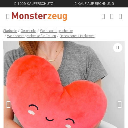
100% KÄUFERSCHUTZ
KAUF AUF RECHNUNG
MENÜ SCHLIESSEN
EN
Startseite
Geschenke
Weihnachtsgeschenke
Weihnachtsgeschenke für Frauen
Beheizbares Herzkissen