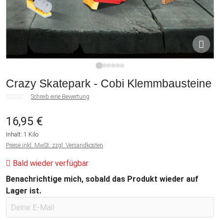
1
2
3
4
5
6
Crazy Skatepark - Cobi Klemmbausteine
Schreib eine Bewertung
16,95 €
Inhalt:
1 Kilo
Preise inkl. MwSt. zzgl. Versandkosten
Bald wieder verfügbar
Benachrichtige mich, sobald das Produkt wieder auf
Lager ist.