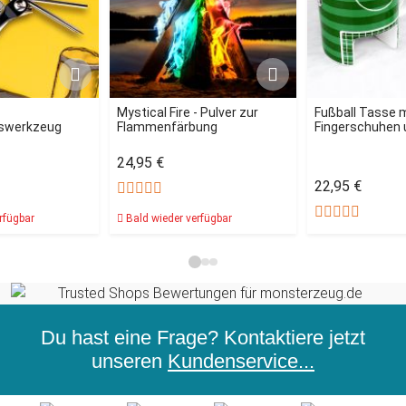
Mystical Fire - Pulver zur
Fußball Tasse 
nswerkzeug
Flammenfärbung
Fingerschuhen u
24,95 €
22,95 €
rfügbar
Bald wieder verfügbar
Du hast eine Frage? Kontaktiere jetzt
unseren
Kundenservice...