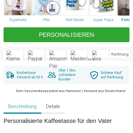
Superheld
Pfeil
Welt Bester
Super Papa
Foto 
PERSONALISIEREN
Rechnung
Über 1 Mio.
Kostenloser
Sicherer Kauf
zufriedene
Versand ab 50 €
auf Rechnung
Kunden
Dein Geschenkespezialist aus Hannover | Versand aus Deutschland
Beschreibung
Details
Personalisierte Kaffeetasse für den Vater