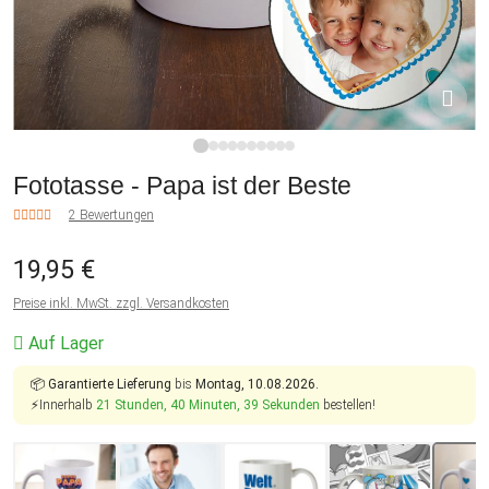
1
2
3
4
5
6
7
8
9
10
Fototasse - Papa ist der Beste
2 Bewertungen
19,95 €
Preise inkl. MwSt. zzgl. Versandkosten
Auf Lager
📦
Garantierte Lieferung
bis
Montag, 10.08.2026.
⚡Innerhalb
21 Stunden, 40 Minuten, 38 Sekunden
bestellen!