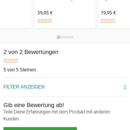
originellen Fotodrucks die schöne Tasse zu einem liebvollen
39,95 €
19,95 €
Geschenk für den Papa mit Unikatsstatus. Eine wirklich tolle
Geschenkidee, die Deinen Papa immer an sein Kind oder
seine Kinder erinnert, wenn er Kaffee oder Tee trinkt.
2 von 2 Bewertungen
5 von 5 Sternen
FILTER ANZEIGEN
Gib eine Bewertung ab!
Teile Deine Erfahrungen mit dem Produkt mit anderen
Kunden.