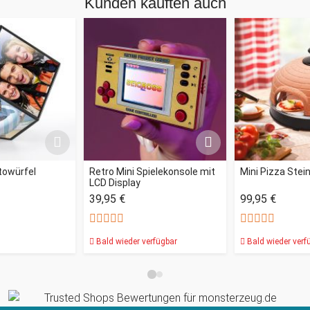
Kunden kauften auch
towürfel
Retro Mini Spielekonsole mit
Mini Pizza Stei
LCD Display
39,95 €
99,95 €
Bald wieder verfügbar
Bald wieder verf