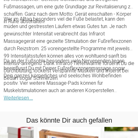
Fußmassagen, um eine gute Grundlage zur Revitalisierung zu
schaffen. Ganz nach dem Motto: Gerät einschalten - Körper
Wer im Alltag besonders viel die Füße belastet, kann den
in Ruhe abschalten!
müden und gestressten Läufern etwas Gutes tun. Je nach
gewünschter Intensität verabreicht das Infrarot
Massagegerät eine gezielte Stimulation der Fußreflexzonen
durch Reizstrom. 25 voreingestellte Programme mit jeweils
99 Intensitätsstufen können alles von wohltuend-sanft bis
Da an der Fußsohle besonders viele Nervenenden liegen,
intensiv-anregend. Dank Infrarot-Tiefenwärme förderst Du die
beeinflusst Du mit Deiner Fußreflexzonenmassage sogar
Durchblutung, lockerst verspannte Muskeln und linderst bei
Dein ganzes körperliches und seelisches Wohlbefinden
Bedarf sogar Schmerzen.
positiv. Vier weitere Massage-Pads können für
Muskelstimulationen auch an anderen Körperstellen
eingesetzt werden. Die mitgelieferte Fernbedienung,
Weiterlesen ...
Anleitung sowie das große LCD-Display und die Tasten am
Gerät ermöglichen eine schnelle und komfortable Bedienung.
Das könnte Dir auch gefallen
Zum Energiesparen verfügt das Fußreflexzonen
Massagegerät zudem über eine integrierte
Abschaltautomatik nach 25 Minuten. Mit diesem