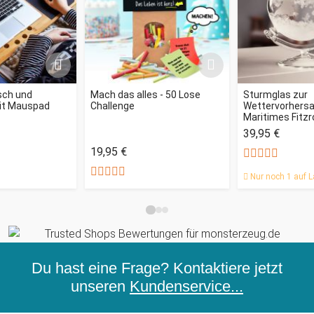
sch und
Mach das alles - 50 Lose
Sturmglas zur
mit Mauspad
Challenge
Wettervorhersag
Maritimes Fitz
39,95 €
19,95 €
Nur noch 1 auf L
Du hast eine Frage? Kontaktiere jetzt
unseren
Kundenservice...