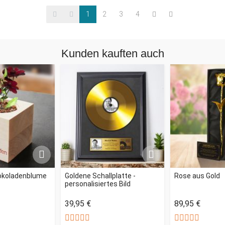
1
2
3
4
Kunden kauften auch
okoladenblume
Goldene Schallplatte -
Rose aus Gold
personalisiertes Bild
39,95 €
89,95 €