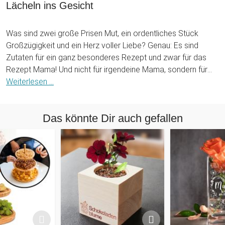
Lächeln ins Gesicht
Was sind zwei große Prisen Mut, ein ordentliches Stück
Großzügigkeit und ein Herz voller Liebe? Genau: Es sind
Zutaten für ein ganz besonderes Rezept und zwar für das
Rezept Mama! Und nicht für irgendeine Mama, sondern für
Deine Mama! Ein solches Rezept - mit noch weiteren
Weiterlesen ...
"Zutaten" - ist auf dem personalisierten Blechschild - Rezept
Mama zu sehen. Dieses besonders schöne Schild ist eine
Das könnte Dir auch gefallen
tolle Antwort auf die Frage: Was schenke ich meiner Mutter
zu Weihnachten? Außerdem eignet sich dieses Wandschild
dazu, Deiner Mutter ein breites, zufriedenes und dankbares
Lächeln ins Gesicht zu zaubern.
Jede Mutter freut sich über eine Wertschätzung. Schließlich
ist die Erziehung von Kindern oftmals Schwerstarbeit, auch
wenn es natürlich Spaß macht seine Sprösslinge beim
Heranwachsen zuzuschauen. Wenn Du Deiner Mutter ein