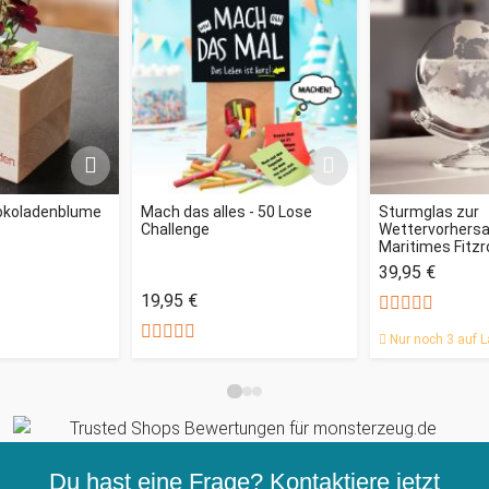
okoladenblume
Mach das alles - 50 Lose
Sturmglas zur
Challenge
Wettervorhersag
Maritimes Fitz
39,95 €
19,95 €
Nur noch 3 auf L
Du hast eine Frage? Kontaktiere jetzt