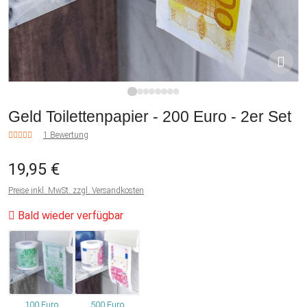
1
2
3
4
5
6
7
8
Geld Toilettenpapier - 200 Euro - 2er Set
1 Bewertung
19,95 €
Preise inkl. MwSt. zzgl. Versandkosten
Bald wieder verfügbar
100 Euro
500 Euro