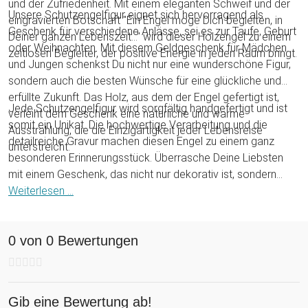
und der Zufriedenheit. Mit einem eleganten Schweif und der
Unsere Schutzengelfigur eignet sich hervorragend als
eingravierten Botschaft "Ein Engel möge Dich begleiten, in
Geschenk für verschiedene Anlässe, sei es zur Taufe, Geburt
Deiner ganzen Lebenszeit..." wird dieser Holzengel zu einem
oder Weihnachten. Mit diesem Geldgeschenk für Mädchen
zeitlosen Begleiter, der positive Energie in jeden Raum bringt.
und Jungen schenkst Du nicht nur eine wunderschöne Figur,
sondern auch die besten Wünsche für eine glückliche und
erfüllte Zukunft. Das Holz, aus dem der Engel gefertigt ist,
Jede Schutzengelfigur wird sorgfältig handgefertigt und ist
verleiht dem Geschenk eine natürliche und warme
somit ein Unikat. Die hochwertige Verarbeitung und die
Ausstrahlung, die die Einzigartigkeit jeder Lebensreise
detailreiche Gravur machen diesen Engel zu einem ganz
unterstreicht.
besonderen Erinnerungsstück. Überrasche Deine Liebsten
mit einem Geschenk, das nicht nur dekorativ ist, sondern
auch eine tiefere Bedeutung trägt. Ein Engel, der Liebe, Glück
Weiterlesen ...
und Zufriedenheit symbolisiert, ist mehr als nur ein Objekt –
es ist ein Ausdruck von Wertschätzung!
0 von 0 Bewertungen
Gib eine Bewertung ab!