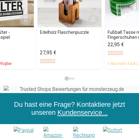
lter -
Edelholz Flaschenpuzzle
Fußball Tasse 
spiel
Fingerschuhen u
22,95 €
27,95 €
rfügbar
Nur noch 4 auf L
Du hast eine Frage? Kontaktiere jetzt
unseren
Kundenservice...