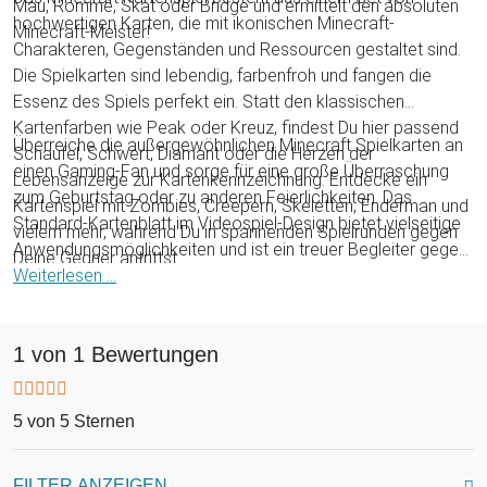
Mau, Rommé, Skat oder Bridge und ermittelt den absoluten
hochwertigen Karten, die mit ikonischen Minecraft-
Minecraft-Meister!
Charakteren, Gegenständen und Ressourcen gestaltet sind.
Die Spielkarten sind lebendig, farbenfroh und fangen die
Essenz des Spiels perfekt ein. Statt den klassischen
Kartenfarben wie Peak oder Kreuz, findest Du hier passend
Überreiche die außergewöhnlichen Minecraft Spielkarten an
Schaufel, Schwert, Diamant oder die Herzen der
einen Gaming-Fan und sorge für eine große Überraschung
Lebensanzeige zur Kartenkennzeichnung. Entdecke ein
zum Geburtstag oder zu anderen Feierlichkeiten. Das
Kartenspiel mit Zombies, Creepern, Skeletten, Enderman und
Standard-Kartenblatt im Videospiel-Design bietet vielseitige
vielem mehr, während Du in spannenden Spielrunden gegen
Anwendungsmöglichkeiten und ist ein treuer Begleiter gegen
Deine Gegner antrittst.
Langeweile. Erlebe den Nervenkitzel von Minecraft in einem
Weiterlesen ...
völlig neuen Kontext, der auch bisherige Kartenspiel-
Skeptiker restlos überzeugen wird.
1 von 1 Bewertungen
5 von 5 Sternen
FILTER ANZEIGEN