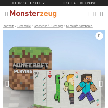
100% KÄUFERSCHUTZ
KAUF AUF RECHNUNG
MENÜ SCHLIESSEN
EN
Startseite
Geschenke
Geschenke für Teenager
Minecraft Kartenspiel