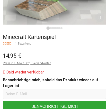
1
2
3
4
5
6
7
Minecraft Kartenspiel
1 Bewertung
14,95 €
Preise inkl. MwSt. zzgl. Versandkosten
Bald wieder verfügbar
Benachrichtige mich, sobald das Produkt wieder auf
Lager ist.
BENACHRICHTIGE MICH