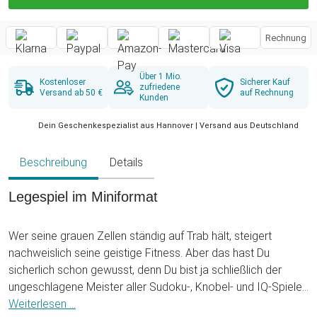
Rechnung
Über 1 Mio.
Kostenloser
Sicherer Kauf
zufriedene
Versand ab 50 €
auf Rechnung
Kunden
Dein Geschenkespezialist aus Hannover | Versand aus Deutschland
Beschreibung
Details
Legespiel im Miniformat
Wer seine grauen Zellen ständig auf Trab hält, steigert
nachweislich seine geistige Fitness. Aber das hast Du
sicherlich schon gewusst, denn Du bist ja schließlich der
ungeschlagene Meister aller Sudoku-, Knobel- und IQ-Spiele
in Deinem Umfeld. All die Denkspiele, die Du kennst,
Weiterlesen ...