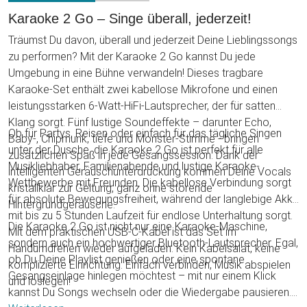
Karaoke 2 Go – Singe überall, jederzeit!
Träumst Du davon, überall und jederzeit Deine Lieblingssongs
zu performen? Mit der Karaoke 2 Go kannst Du jede
Umgebung in eine Bühne verwandeln! Dieses tragbare
Karaoke-Set enthält zwei kabellose Mikrofone und einen
leistungsstarken 6-Watt-HiFi-Lautsprecher, der für satten
Klang sorgt. Fünf lustige Soundeffekte – darunter Echo,
Ob für Partys, Reisen oder einfach für das tägliche Singen
Baby-, Chipmunk, tiefe und Monster-Stimme - bringen
unter der Dusche, die Karaoke 2 Go ist perfekt für alle
zusätzlichen Spaß in jede Gesangssession. Dank der
Musikliebhaber, Familienabende und lustige Karaoke-
intelligenten Geräuschunterdrückung kommen Deine Vocals
Wettbewerbe mit Freunden. Die kabellose Verbindung sorgt
kristallklar zur Geltung, ganz ohne störende
für absolute Bewegungsfreiheit, während der langlebige Akku
Hintergrundgeräusche.
mit bis zu 5 Stunden Laufzeit für endlose Unterhaltung sorgt.
Die Karaoke 2 Go ist nicht nur eine Karaoke-Maschine,
Mit dem praktischen USB-C-Kabel ist das Set im
sondern auch ein hochwertiger Bluetooth-Lautsprecher. Egal,
Handumdrehen wieder aufgeladen. Kein Kabelsalat, keine
ob Du Deine Playlist genießen oder eine spontane
komplizierte Einrichtung: Einfach verbinden, Musik abspielen
Gesangseinlage hinlegen möchtest – mit nur einem Klick
und loslegen!
kannst Du Songs wechseln oder die Wiedergabe pausieren.