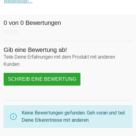
Kompatibel mit Smartphones, Tablets und allen Bluetooth-
Weiterlesen ...
fähigen Geräten ist dieses Set der perfekte Begleiter für
Musikfans jeden Alters. Schnapp Dir Dein Mikrofon, erobere
0 von 0 Bewertungen
die Bühne und lass die Party beginnen!
Gib eine Bewertung ab!
Teile Deine Erfahrungen mit dem Produkt mit anderen
Kunden.
SCHREIB EINE BEWERTUNG
Keine Bewertungen gefunden. Geh voran und teil
Deine Erkenntnisse mit anderen.