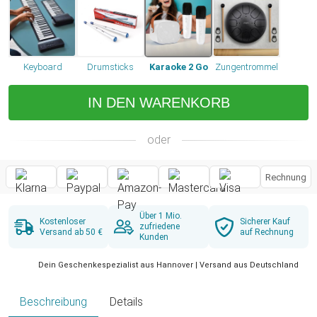
Keyboard
Drumsticks
Karaoke 2 Go
Zungentrommel
IN DEN WARENKORB
oder
Rechnung
Über 1 Mio.
Kostenloser
Sicherer Kauf
zufriedene
Versand ab 50 €
auf Rechnung
Kunden
Dein Geschenkespezialist aus Hannover | Versand aus Deutschland
Beschreibung
Details