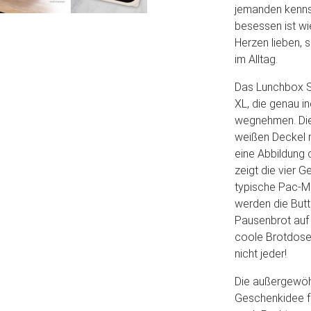
jemanden kennst
besessen ist wi
Herzen lieben, 
im Alltag.
Das Lunchbox S
XL, die genau 
wegnehmen. Die 
weißen Deckel m
eine Abbildung 
zeigt die vier G
typische Pac-Man
werden die Butt
Pausenbrot auf 
coole Brotdosen 
nicht jeder!
Die außergewöh
Geschenkidee fü