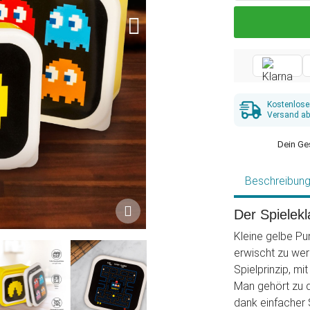
Kostenlose
Versand ab
Dein Ge
Beschreibun
Der Spielekl
Kleine gelbe Pu
erwischt zu werd
Spielprinzip, m
Man gehört zu d
dank einfacher 