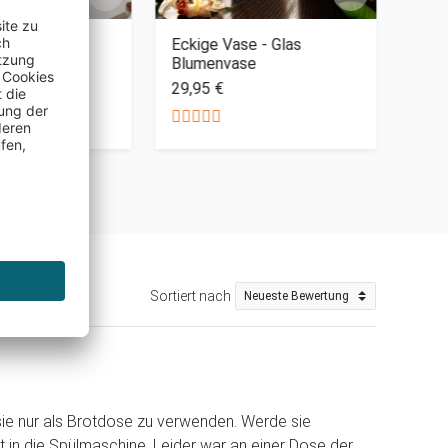
ttchen - 2er
Eckige Vase - Glas
Rund
Blumenvase
Set
29,95 €
24,9
Sortiert nach
 sie nur als Brotdose zu verwenden. Werde sie
t in die Spülmaschine. Leider war an einer Dose der