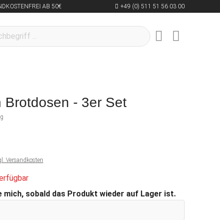
NDKOSTENFREI AB 50€
+49 (0) 511 51 56 03 00
Brotdosen - 3er Set
ng
gl. Versandkosten
erfügbar
 mich, sobald das Produkt wieder auf Lager ist.