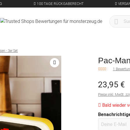
G
100 TAGE RÜCKGABERECHT
VERSA
en - 3er Set
Pac-Man 
1 Bewertu
23,95 €
Preise inkl. MwSt. zz
Bald wieder v
Benachrichtige