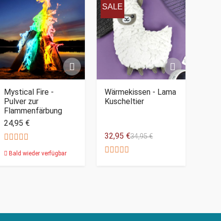
SALE
Mystical Fire -
Wärmekissen - Lama
Pulver zur
Kuscheltier
Flammenfärbung
24,95 €
32,95 €
34,95 €
Bald wieder verfügbar