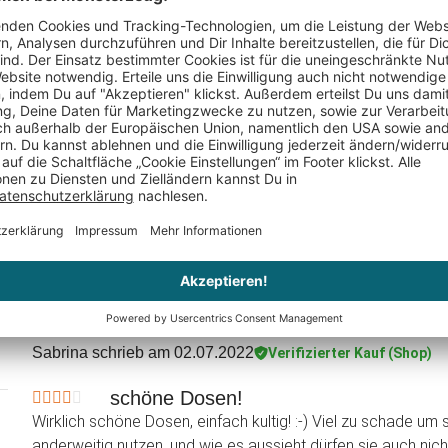
Gravur -
Edelstahl Laterne - Silber
Puzzle Bre
ma
Set
39,95 €
29,95 €
Sabrina
schrieb am 02.07.2022
Verifizierter Kauf (Shop)
schöne Dosen!
Wirklich schöne Dosen, einfach kultig! :-) Viel zu schade um
anderweitig nutzen, und wie es aussieht dürfen sie auch nich