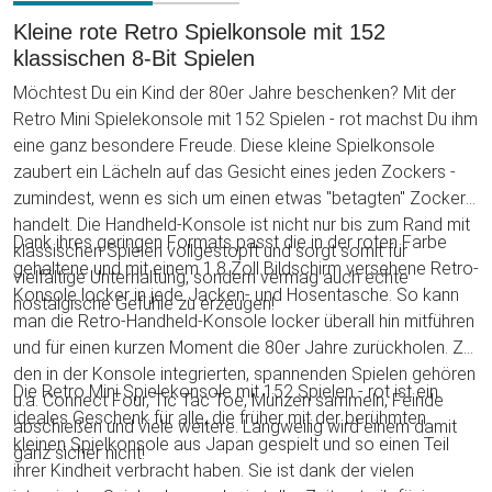
Kleine rote Retro Spielkonsole mit 152
klassischen 8-Bit Spielen
Möchtest Du ein Kind der 80er Jahre beschenken? Mit der
Retro Mini Spielekonsole mit 152 Spielen - rot machst Du ihm
eine ganz besondere Freude. Diese kleine Spielkonsole
zaubert ein Lächeln auf das Gesicht eines jeden Zockers -
zumindest, wenn es sich um einen etwas "betagten" Zocker
handelt. Die Handheld-Konsole ist nicht nur bis zum Rand mit
Dank ihres geringen Formats passt die in der roten Farbe
klassischen Spielen vollgestopft und sorgt somit für
gehaltene und mit einem 1.8 Zoll Bildschirm versehene Retro-
vielfältige Unterhaltung, sondern vermag auch echte
Konsole locker in jede Jacken- und Hosentasche. So kann
nostalgische Gefühle zu erzeugen!
man die Retro-Handheld-Konsole locker überall hin mitführen
und für einen kurzen Moment die 80er Jahre zurückholen. Zu
den in der Konsole integrierten, spannenden Spielen gehören
Die Retro Mini Spielekonsole mit 152 Spielen - rot ist ein
u.a. Connect Four, Tic Tac Toe, Münzen sammeln, Feinde
ideales Geschenk für alle, die früher mit der berühmten
abschießen und viele weitere. Langweilig wird einem damit
kleinen Spielkonsole aus Japan gespielt und so einen Teil
ganz sicher nicht!
ihrer Kindheit verbracht haben. Sie ist dank der vielen