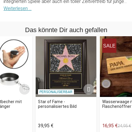
integrierten Spiele aber auch ein toller Zeitvertreib für junge
Zocker, die gerne einmal erleben möchten, wie die Gaming-
Weiterlesen ...
Welt der Jugend von damals ausgesehen hat.
Das könnte Dir auch gefallen
SALE
PERSONALISIERBAR
tbecher mit
Star of Fame -
Wasserwaage 
änger
personalisiertes Bild
Flaschenöffner
39,95 €
16,95 €
24,95 €