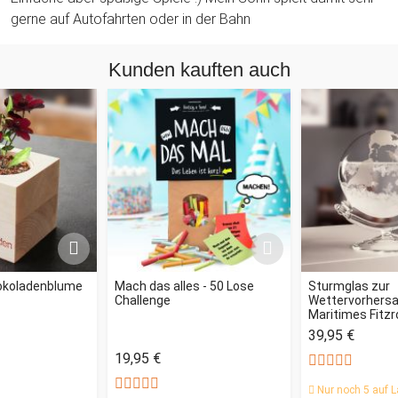
gerne auf Autofahrten oder in der Bahn
Kunden kauften auch
okoladenblume
Mach das alles - 50 Lose
Sturmglas zur
Challenge
Wettervorhersag
Maritimes Fitz
39,95 €
19,95 €
Nur noch 5 auf L