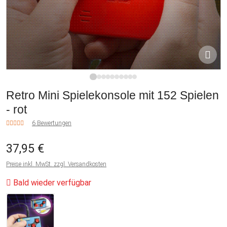
1
2
3
4
5
6
7
8
9
10
Retro Mini Spielekonsole mit 152 Spielen
- rot
6 Bewertungen
37,95 €
Preise inkl. MwSt. zzgl. Versandkosten
Bald wieder verfügbar