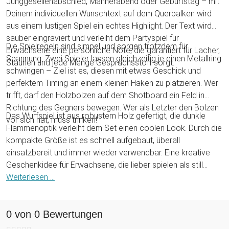
Junggesellenabschied, Männerabend oder Geburtstag – mit
Deinem individuellen Wunschtext auf dem Querbalken wird
aus einem lustigen Spiel ein echtes Highlight. Der Text wird
sauber eingraviert und verleiht dem Partyspiel für
Die Spielregeln sind simpel und sorgen trotzdem für
Erwachsene eine persönliche Note, die garantiert für Lacher,
Spannung: Zwei Spieler lassen gleichzeitig je einen Metallring
Staunen und jede Menge Gesprächsstoff sorgt.
schwingen – Ziel ist es, diesen mit etwas Geschick und
perfektem Timing an einem kleinen Haken zu platzieren. Wer
trifft, darf den Holzbolzen auf dem Shotboard ein Feld in
Richtung des Gegners bewegen. Wer als Letzter den Bolzen
Das Wurfspiel ist aus robustem Holz gefertigt, die dunkle
vor sich hat, muss trinken!
Flammenoptik verleiht dem Set einen coolen Look. Durch die
kompakte Größe ist es schnell aufgebaut, überall
einsatzbereit und immer wieder verwendbar. Eine kreative
Geschenkidee für Erwachsene, die lieber spielen als still
sitzen!
Weiterlesen ...
0 von 0 Bewertungen