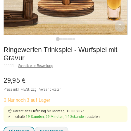
1
2
3
4
5
6
7
Ringewerfen Trinkspiel - Wurfspiel mit
Gravur
Schreib eine Bewertung
29,95 €
Preise inkl. MwSt. zzgl. Versandkosten
Nur noch 3 auf Lager
📦
Garantierte Lieferung
bis
Montag, 10.08.2026.
⚡Innerhalb
19 Stunden, 59 Minuten, 14 Sekunden
bestellen!