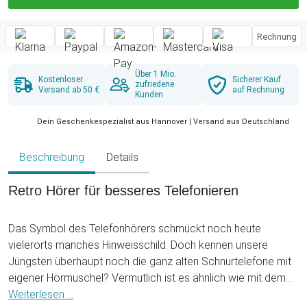
Rechnung
Über 1 Mio.
Kostenloser
Sicherer Kauf
zufriedene
Versand ab 50 €
auf Rechnung
Kunden
Dein Geschenkespezialist aus Hannover | Versand aus Deutschland
Beschreibung
Details
Retro Hörer für besseres Telefonieren
Das Symbol des Telefonhörers schmückt noch heute
vielerorts manches Hinweisschild. Doch kennen unsere
Jüngsten überhaupt noch die ganz alten Schnurtelefone mit
eigener Hörmuschel? Vermutlich ist es ähnlich wie mit dem
Diskettensymbol am Computer, das man klickt, wenn man ein
Weiterlesen ...