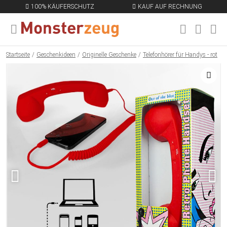
100% KÄUFERSCHUTZ
KAUF AUF RECHNUNG
MENÜ SCHLIESSEN
EN
Startseite
Geschenkideen
Originelle Geschenke
Telefonhörer für Handys - rot