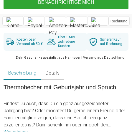
BENACHRICHTIGE MICH
Rechnung
Über 1 Mio.
Kostenloser
Sicherer Kauf
zufriedene
Versand ab 50 €
auf Rechnung
Kunden
Dein Geschenkespezialist aus Hannover | Versand aus Deutschland
Beschreibung
Details
Thermobecher mit Geburtsjahr und Spruch
Findest Du auch, dass Du ein ganz ausgezeichneter
Jahrgang bist? Oder möchtest Du gerne einem Freund oder
Familienmitglied zeigen, dass sein Baujahr ein ganz
exzellentes ist? Dann schenk ihm oder ihr doch den
praktischen Thermobecher personalisiert - Baujahr. Ein
Weiterlesen ...