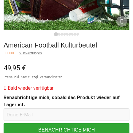
1
2
3
4
5
6
7
8
9
American Football Kulturbeutel
6 Bewertungen
49,95 €
Preise inkl. MwSt. zzgl. Versandkosten
Bald wieder verfügbar
Benachrichtige mich, sobald das Produkt wieder auf
Lager ist.
BENACHRICHTIGE MICH