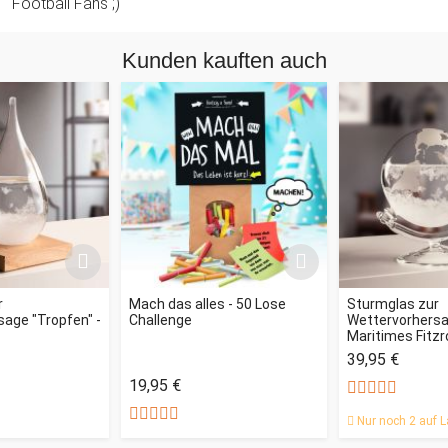
Football Fans ;)
Kunden kauften auch
r
Mach das alles - 50 Lose
Sturmglas zur
age "Tropfen" -
Challenge
Wettervorhersag
Maritimes Fitz
39,95 €
19,95 €
Nur noch 2 auf L