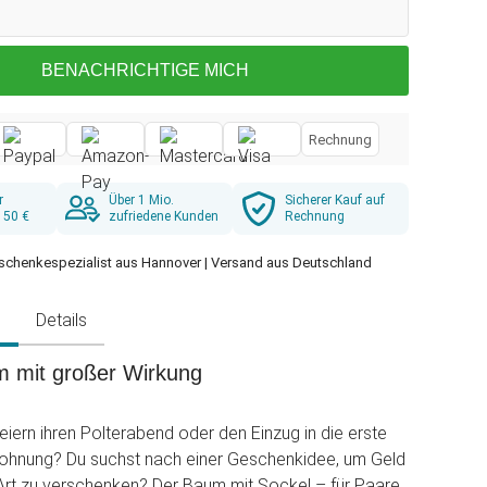
BENACHRICHTIGE MICH
Rechnung
r
Über 1 Mio.
Sicherer Kauf auf
 50 €
zufriedene Kunden
Rechnung
schenkespezialist aus Hannover | Versand aus Deutschland
g
Details
m mit großer Wirkung
eiern ihren Polterabend oder den Einzug in die erste
nung? Du suchst nach einer Geschenkidee, um Geld
e Art zu verschenken? Der Baum mit Sockel – für Paare