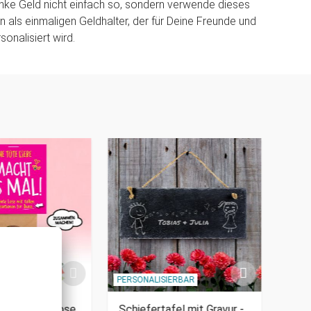
nke Geld nicht einfach so, sondern verwende dieses
 als einmaligen Geldhalter, der für Deine Freunde und
onalisiert wird.
PERSONALISIERBAR
PERSO
alles - 50 Lose
Schiefertafel mit Gravur -
Gewi