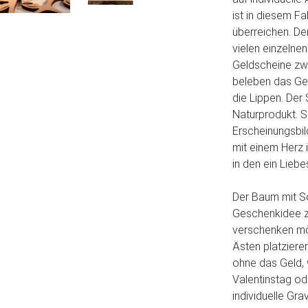
ist in diesem Fa
überreichen. De
vielen einzelne
Geldscheine zwi
beleben das Ge
die Lippen. Der
Naturprodukt. S
Erscheinungsbil
mit einem Herz 
in den ein Liebe
Der Baum mit So
Geschenkidee z
verschenken mö
Ästen platziere
ohne das Geld, 
Valentinstag od
individuelle Gr