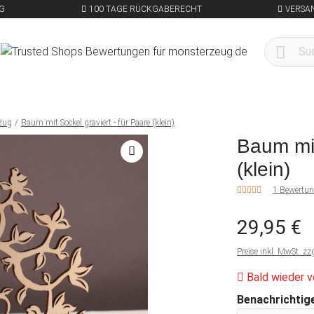
G
100 TAGE RÜCKGABERECHT
VERSA
zug
Baum mit Sockel graviert - für Paare (klein)
Baum mit
(klein)
1 Bewertu
29,95 €
Preise inkl. MwSt. zz
Bald wieder v
Benachrichtige