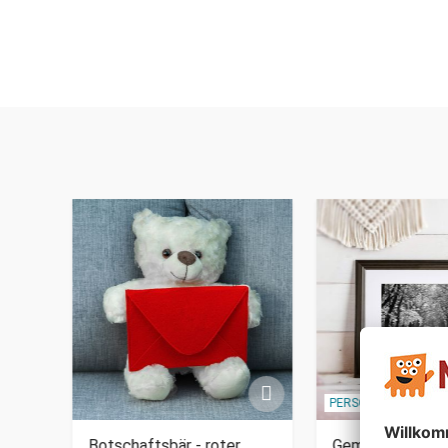
PERSONALISIERBAR
Botschaftsbär - roter
Gemeinsamer W