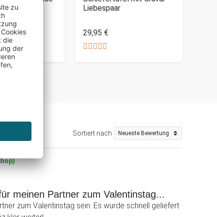
Liebespaar
Lede
Römi
29,95 €
29,9
Sortiert nach
Shop)
ür meinen Partner zum Valentinstag...
ner zum Valentinstag sein. Es wurde schnell geliefert