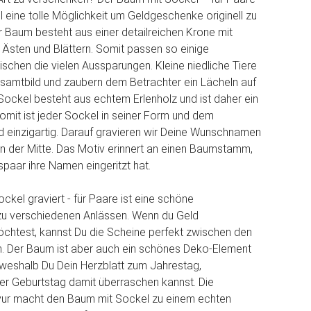
ll eine tolle Möglichkeit um Geldgeschenke originell zu
r Baum besteht aus einer detailreichen Krone mit
n Ästen und Blättern. Somit passen so einige
schen die vielen Aussparungen. Kleine niedliche Tiere
samtbild und zaubern dem Betrachter ein Lächeln auf
 Sockel besteht aus echtem Erlenholz und ist daher ein
omit ist jeder Sockel in seiner Form und dem
d einzigartig. Darauf gravieren wir Deine Wunschnamen
in der Mitte. Das Motiv erinnert an einen Baumstamm,
spaar ihre Namen eingeritzt hat.
ckel graviert - für Paare ist eine schöne
u verschiedenen Anlässen. Wenn du Geld
chtest, kannst Du die Scheine perfekt zwischen den
n. Der Baum ist aber auch ein schönes Deko-Element
weshalb Du Dein Herzblatt zum Jahrestag,
er Geburtstag damit überraschen kannst. Die
avur macht den Baum mit Sockel zu einem echten