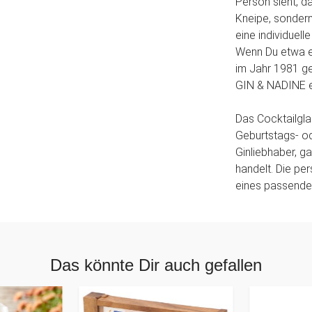
Person sieht, d
Kneipe, sondern
eine individuel
Wenn Du etwa e
im Jahr 1981 ge
GIN & NADINE e
Das Cocktailgla
Geburtstags- o
Ginliebhaber, g
handelt. Die per
eines passende
Das könnte Dir auch gefallen