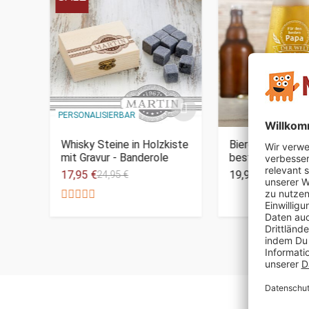
PERSONALISIERBAR
Whisky Steine in Holzkiste
Bierglas mit Gra
mit Gravur - Banderole
besten Papa
17,95 €
19,95 €
24,95 €