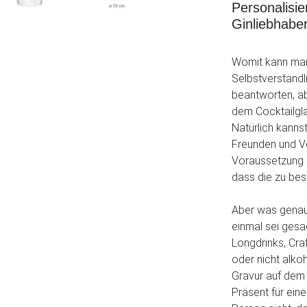
Personalisie
Ginliebhabe
Womit kann man
Selbstverständl
beantworten, ab
dem Cocktailglas
Natürlich kanns
Freunden und Ve
Voraussetzung 
dass die zu be
Aber was genau
einmal sei gesag
Longdrinks, Cra
oder nicht alko
Gravur auf dem G
Präsent für ein