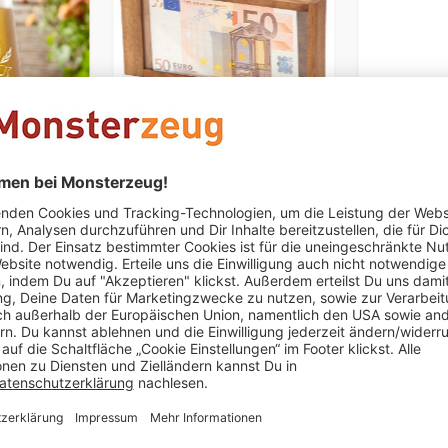
vur für den
Magische
Grillbrand
Geldgeschenkbox
19,95 €
24,95 €