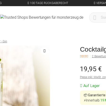
G
100 TAGE RÜCKGABERECHT
VERSA
 - Gin
Cocktail
2 Bewertu
19,95 €
Preise inkl. MwSt. zz
Auf Lager
📦
Garantierte
⚡Innerhalb
19 