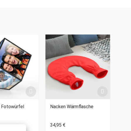
 Fotowürfel
Nacken Wärmflasche
Kusc
34,95 €