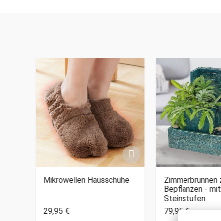
vur
Mikrowellen Hausschuhe
Zimmerbrunnen
Bepflanzen - mit
Steinstufen
29,95 €
79,95 €