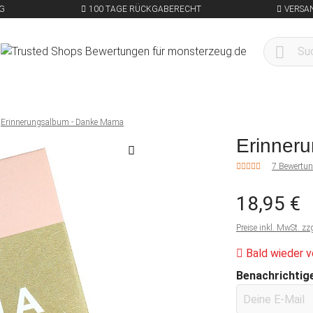
G
100 TAGE RÜCKGABERECHT
VERSA
Erinnerungsalbum - Danke Mama
Erinner
7 Bewertu
18,95 €
Preise inkl. MwSt. zz
Bald wieder v
Benachrichtige