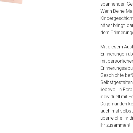
spannenden Ges
Wenn Deine Mam
Kindergeschichte
näher bringt, da
dem Erinnerung
Mit diesem Ausf
Erinnerungen üb
mit persönlicher
Erinnerungsalbu
Geschichte befü
Selbstgestalten
liebevoll in Fa
individuell mit
Du jemanden ke
auch mal selbst
überreiche ihr 
ihr zusammen!