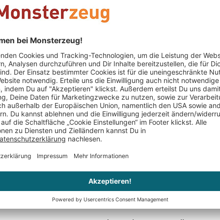
19,95 €
er
Nur noch 1 auf Lager
Jessica
schrieb am 23.02.2017
Verifizierter Kauf (Shop)
Wooooow
Das Produkt ist der Wahnsinn gefällt mir sehr gut.
Kira Groß
schrieb am 07.01.2017
Verifizierter Kauf (Shop)