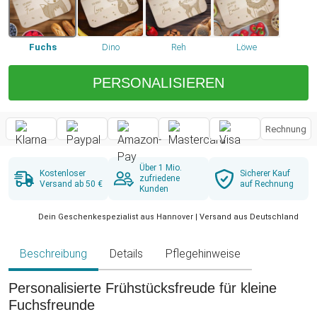
Fuchs
Dino
Reh
Löwe
PERSONALISIEREN
Rechnung
Über 1 Mio.
Kostenloser
Sicherer Kauf
zufriedene
Versand ab 50 €
auf Rechnung
Kunden
Dein Geschenkespezialist aus Hannover | Versand aus Deutschland
Beschreibung
Details
Pflegehinweise
Personalisierte Frühstücksfreude für kleine
Fuchsfreunde