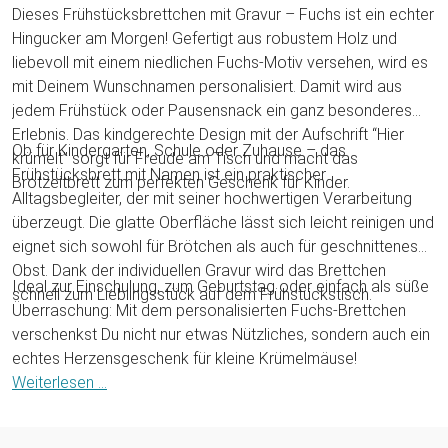
Dieses Frühstücksbrettchen mit Gravur – Fuchs ist ein echter
Hingucker am Morgen! Gefertigt aus robustem Holz und
liebevoll mit einem niedlichen Fuchs-Motiv versehen, wird es
mit Deinem Wunschnamen personalisiert. Damit wird aus
jedem Frühstück oder Pausensnack ein ganz besonderes
Erlebnis. Das kindgerechte Design mit der Aufschrift “Hier
Ob für Kindergarten, Schule oder Zuhause – das
krümelt” sorgt für Freude am Tisch und macht das
Frühstücksbrett mit Namen ist ein praktischer
Brotzeitbrett zum perfekten Geschenk für Kinder.
Alltagsbegleiter, der mit seiner hochwertigen Verarbeitung
überzeugt. Die glatte Oberfläche lässt sich leicht reinigen und
eignet sich sowohl für Brötchen als auch für geschnittenes
Obst. Dank der individuellen Gravur wird das Brettchen
Ideal zur Einschulung, zum Geburtstag oder einfach als süße
schnell zum Lieblingsstück auf dem Frühstückstisch.
Überraschung: Mit dem personalisierten Fuchs-Brettchen
verschenkst Du nicht nur etwas Nützliches, sondern auch ein
echtes Herzensgeschenk für kleine Krümelmäuse!
Weiterlesen ...