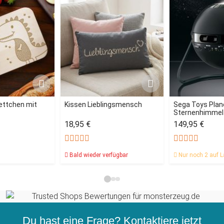
ettchen mit
Kissen Lieblingsmensch
Sega Toys Plan
Sternenhimmel 
18,95 €
149,95 €
Bald wieder verfügbar
Nur noch 2 auf L
Du hast eine Frage? Kontaktiere jetzt