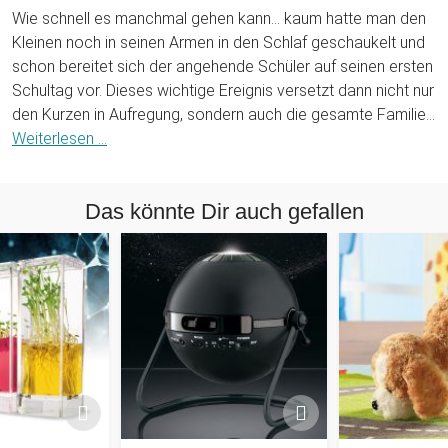
Wie schnell es manchmal gehen kann... kaum hatte man den
Kleinen noch in seinen Armen in den Schlaf geschaukelt und
schon bereitet sich der angehende Schüler auf seinen ersten
Schultag vor. Dieses wichtige Ereignis versetzt dann nicht nur
den Kurzen in Aufregung, sondern auch die gesamte Familie.
Schließlich wird jetzt die traditionelle Schultüte vorbereitet
Weiterlesen ...
und mit den dazugehörigen Süßigkeiten und kleinen
Präsenten befüllt, die Schulsachen werden eingekauft und
Das könnte Dir auch gefallen
und und... Manche Eltern veranstalten sogar eine kleine Feier,
um diesen wichtigen Schritt zu zelebrieren und da dürfen
natürlich auch die passenden Geschenke nicht fehlen. Wie
wäre es denn mit einem personalisierten Malkasten Set mit
Holzkoffer zur Einschulung?
Mit dem 67-teiligen Malset bekommt der angehende Schüler
alles, was er für das Ausleben seiner Kreativität braucht:
einen 30-blättrigen Malblock in DIN A4 Format, ein Lineal mit
Bleistift, Radiergummi und Pinsel sowie auch einen