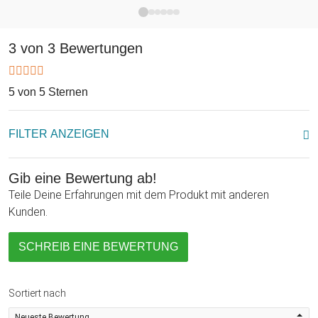
Farben rot, grün, türkis, lila und gelb verzaubern werden,
eignet sich die Geschenkschleife auch super als
stimmungsvolle Weihnachtdekoration. Mache jemandem
3 von 3 Bewertungen
eine kleine Freude zum Fest oder einfach so oder sorge mit
unserer Geschenkschleife mit LED Farbwechsel für eine
angenehme Überraschung beim Geschenke auspacken!
5 von 5 Sternen
FILTER ANZEIGEN
Gib eine Bewertung ab!
Teile Deine Erfahrungen mit dem Produkt mit anderen
Kunden.
SCHREIB EINE BEWERTUNG
Sortiert nach