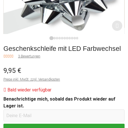
1
2
3
4
5
6
7
8
9
10
11
Geschenkschleife mit LED Farbwechsel
3 Bewertungen
9,95 €
Preise inkl. MwSt. zzgl. Versandkosten
Bald wieder verfügbar
Benachrichtige mich, sobald das Produkt wieder auf
Lager ist.