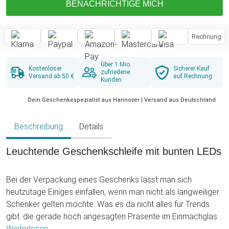
BENACHRICHTIGE MICH
Rechnung
Über 1 Mio.
Kostenloser
Sicherer Kauf
zufriedene
Versand ab 50 €
auf Rechnung
Kunden
Dein Geschenkespezialist aus Hannover | Versand aus Deutschland
Beschreibung
Details
Leuchtende Geschenkschleife mit bunten LEDs
Bei der Verpackung eines Geschenks lässt man sich
heutzutage Einiges einfallen, wenn man nicht als langweiliger
Schenker gelten möchte. Was es da nicht alles für Trends
gibt: die gerade hoch angesagten Präsente im Einmachglas,
die umweltbewusste Öko Variante - eingewickelt in altes
Weiterlesen ...