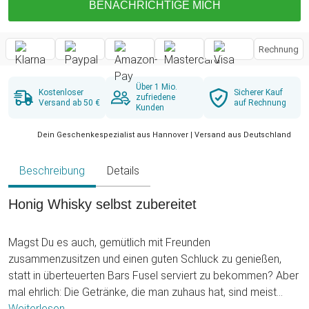
BENACHRICHTIGE MICH
Rechnung
Über 1 Mio.
Kostenloser
Sicherer Kauf
zufriedene
Versand ab 50 €
auf Rechnung
Kunden
Dein Geschenkespezialist aus Hannover | Versand aus Deutschland
Beschreibung
Details
Honig Whisky selbst zubereitet
Magst Du es auch, gemütlich mit Freunden
zusammenzusitzen und einen guten Schluck zu genießen,
statt in überteuerten Bars Fusel serviert zu bekommen? Aber
mal ehrlich: Die Getränke, die man zuhaus hat, sind meist
auch gekauft. Oder? Mit unserem tollen Honig Whisky Set
Weiterlesen ...