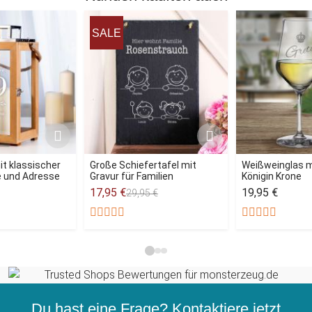
SALE
it klassischer
Große Schiefertafel mit
Weißweinglas mi
e und Adresse
Gravur für Familien
Königin Krone
17,95 €
19,95 €
29,95 €
Du hast eine Frage? Kontaktiere jetzt