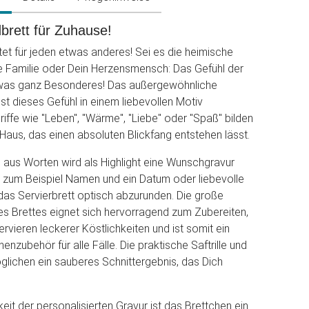
brett für Zuhause!
t für jeden etwas anderes! Sei es die heimische
e Familie oder Dein Herzensmensch: Das Gefühl der
twas ganz Besonderes! Das außergewöhnliche
st dieses Gefühl in einem liebevollen Motiv
ffe wie "Leben", "Wärme", "Liebe" oder "Spaß" bilden
aus, das einen absoluten Blickfang entstehen lässt.
aus Worten wird als Highlight eine Wunschgravur
 zum Beispiel Namen und ein Datum oder liebevolle
as Servierbrett optisch abzurunden. Die große
es Brettes eignet sich hervorragend zum Zubereiten,
rvieren leckerer Köstlichkeiten und ist somit ein
henzubehör für alle Fälle. Die praktische Saftrille und
lichen ein sauberes Schnittergebnis, das Dich
eit der personalisierten Gravur ist das Brettchen ein