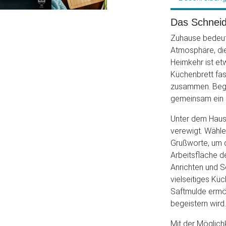
Das Schneid
Zuhause bedeute
Atmosphäre, di
Heimkehr ist e
Küchenbrett fas
zusammen. Begri
gemeinsam ein H
Unter dem Haus 
verewigt. Wähle
Grußworte, um d
Arbeitsfläche d
Anrichten und Se
vielseitiges Küc
Saftmulde ermög
begeistern wird.
Mit der Möglichk