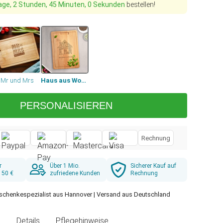
age, 2 Stunden, 44 Minuten, 59 Sekunden
bestellen!
Mr und Mrs
Haus aus Worten
PERSONALISIEREN
Rechnung
r
Über 1 Mio.
Sicherer Kauf auf
 50 €
zufriedene Kunden
Rechnung
schenkespezialist aus Hannover | Versand aus Deutschland
g
Details
Pflegehinweise