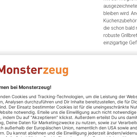
ausgezeichnete
bleiben wird. 
Küchenzubehör 
die schon bald 
robuste Grillbr
einzigartige Gef
Anja Uken
schrieb am 23.12.2025
Verifizierter Kauf (Tru
Schnelle Lieferung, schönes Brett 😊
Schön graviert, bin sehr zufrieden 😀