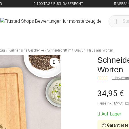
G
100 TAGE RÜCKGABERECHT
VERSA
zug
Kulinarische Geschenke
Schneidebrett mit Gravur - Haus aus Worten
Schneide
Worten
1 Bewertu
34,95 €
Preise inkl. MwSt. zz
Auf Lager
📦
Garantierte