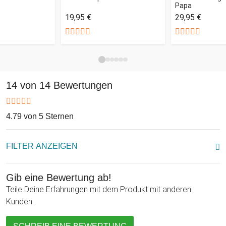
Papa
einem einzigartigen Geschenk mit persönlichem Touch. Ob
19,95 €
29,95 €
zum Vatertag oder als kleines Dankeschön zwischendurch,
Dein Papa wird mit Sicherheit begeistert sein und Dich
hoffentlich auch weiter mit seinen kleinen Gaumenfreuden
verwöhnen!
14 von 14 Bewertungen
4.79 von 5 Sternen
FILTER ANZEIGEN
Gib eine Bewertung ab!
Teile Deine Erfahrungen mit dem Produkt mit anderen
Kunden.