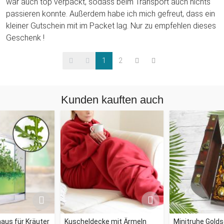
war auch top verpackt, sodass beim Transport auch nichts
passieren konnte. Außerdem habe ich mich gefreut, dass ein
kleiner Gutschein mit im Packet lag. Nur zu empfehlen dieses
Geschenk !
1
2
Kunden kauften auch
aus für Kräuter
Kuscheldecke mit Ärmeln
Minitruhe Gold