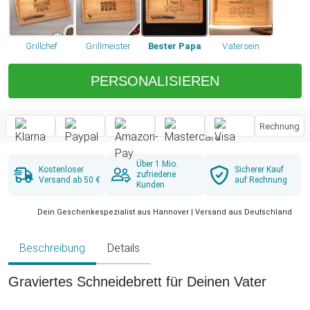
Grillchef
Grillmeister
Bester Papa
Vatersein
PERSONALISIEREN
Rechnung
Über 1 Mio.
Kostenloser
Sicherer Kauf
zufriedene
Versand ab 50 €
auf Rechnung
Kunden
Dein Geschenkespezialist aus Hannover | Versand aus Deutschland
Beschreibung
Details
Graviertes Schneidebrett für Deinen Vater