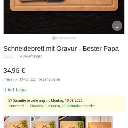
1
2
3
4
5
6
7
8
9
Schneidebrett mit Gravur - Bester Papa
14 Bewertungen
34,95 €
Preise inkl. MwSt. zzgl. Versandkosten
Auf Lager
📦
Garantierte Lieferung
bis
Montag, 10.08.2026.
⚡Innerhalb
11 Stunden, 0 Minuten, 22 Sekunden
bestellen!