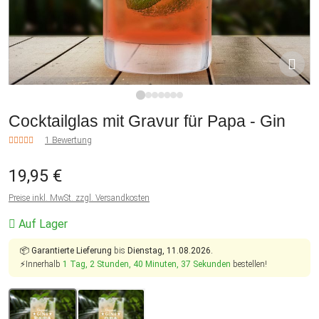
1
2
3
4
5
6
7
Cocktailglas mit Gravur für Papa - Gin
1 Bewertung
19,95 €
Preise inkl. MwSt. zzgl. Versandkosten
Auf Lager
📦
Garantierte Lieferung
bis
Dienstag, 11.08.2026.
⚡Innerhalb
1 Tag, 2 Stunden, 40 Minuten, 37 Sekunden
bestellen!