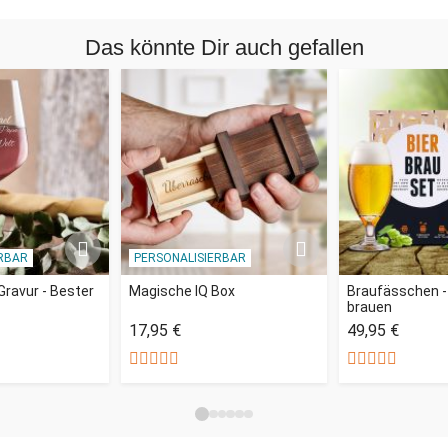
Das könnte Dir auch gefallen
RBAR
PERSONALISIERBAR
Gravur - Bester
Magische IQ Box
Braufässchen - 
brauen
17,95 €
49,95 €