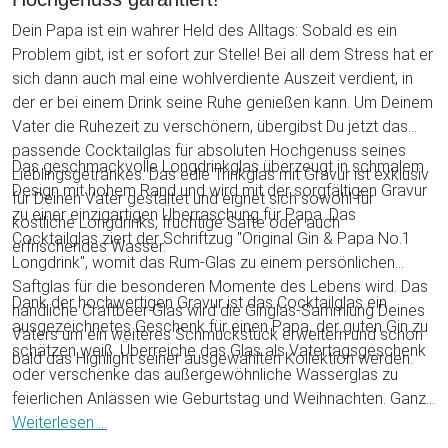
Dein Papa ist ein wahrer Held des Alltags: Sobald es ein
Problem gibt, ist er sofort zur Stelle! Bei all dem Stress hat er
sich dann auch mal eine wohlverdiente Auszeit verdient, in
der er bei einem Drink seine Ruhe genießen kann. Um Deinem
Vater die Ruhezeit zu verschönern, übergibst Du jetzt das
passende Cocktailglas für absoluten Hochgenuss seines
Das geschmackvolle Longdrinkglas überzeugt in schmalem
Lieblingsgetränkes. Das edle Trinkglas mit Gravur ist exklusiv
Design mit hohem Rand und wird mit der sorgfältigen Gravur
für Deinen Vater gestaltet und eignet sich sowohl für
zu einer einzigartigen Überraschung für Papa. Das
köstliche Longdrinks, fruchtige Säfte oder auch
Cocktailglas ziert der Schriftzug "Original Gin & Papa No.1
erfrischendes Wasser.
Longdrink", womit das Rum-Glas zu einem persönlichen
Saftglas für die besonderen Momente des Lebens wird. Das
Dank der hochwertigen Gravur ist das Cocktailglas ein
handliche Craftbeer Glas wird die Ginglas-Sammlung Deines
ausgezeichnetes Geschenk für einen Papa, der guten Gin zu
Vaters um ein weiteres Schmuckstück erweitern und schon
schätzen weiß. Überreiche das Glas als Vatertagsgeschenk
bald das Highlight seiner ausgewählten Kollektion werden.
oder verschenke das außergewöhnliche Wasserglas zu
feierlichen Anlässen wie Geburtstag und Weihnachten. Ganz
egal, zu welcher Feierlichkeit: Mit dem robusten Trinkglas
Weiterlesen ...
wirst Du Deinem Papa eine riesige Freude bereiten!