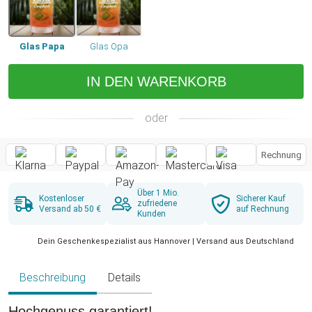
Glas Papa
Glas Opa
IN DEN WARENKORB
oder
Rechnung
Über 1 Mio.
Kostenloser
Sicherer Kauf
zufriedene
Versand ab 50 €
auf Rechnung
Kunden
Dein Geschenkespezialist aus Hannover | Versand aus Deutschland
Beschreibung
Details
Hochgenuss garantiert!