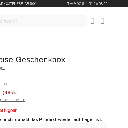
NDKOSTENFREI AB 50€
+49 (0) 511 51 56 03 00
eise Geschenkbox
ngen
,99 €
 €
(4.86%)
gl. Versandkosten
erfügbar
 mich, sobald das Produkt wieder auf Lager ist.