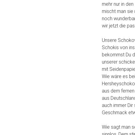
mehr nur in den
mischt man sie 
noch wunderbar
wir jetzt die p
Unsere Schokowe
Schokis von in
bekommst Du di
unserer schicke
mit Seidenpapie
Wie wäre es be
Hersheyschokol
aus dem fernen 
aus Deutschlands
auch immer Dir
Geschmack etwa
Wie sagt man so
sinnlos. Dem st