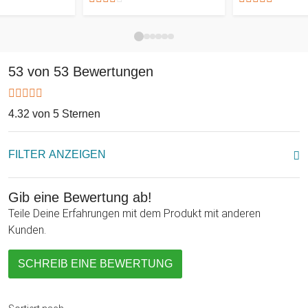
Die Stimme eines lieben Menschen zu hören, geht direkt ins
Herz. Es ist persönlich, individuell und hoffnungslos
romantisch... Und wenn Du schon immer einen Teddybären
53 von 53 Bewertungen
mit eigener Stimme haben wolltest, ist dieser hier genau der
richtige für Dich!
4.32 von 5 Sternen
FILTER ANZEIGEN
Gib eine Bewertung ab!
Teile Deine Erfahrungen mit dem Produkt mit anderen
Kunden.
SCHREIB EINE BEWERTUNG