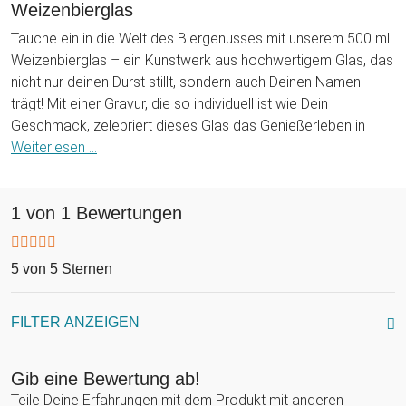
Weizenbierglas
Tauche ein in die Welt des Biergenusses mit unserem 500 ml
Weizenbierglas – ein Kunstwerk aus hochwertigem Glas, das
nicht nur deinen Durst stillt, sondern auch Deinen Namen
trägt! Mit einer Gravur, die so individuell ist wie Dein
Geschmack, zelebriert dieses Glas das Genießerleben in
seiner ganzen Pracht. Das "Genießer" Motiv strahlt dabei
Weiterlesen ...
nicht nur von außen, sondern durchdringt förmlich den
goldenen Saft, der in diesem majestätischen Gefäß ruht.
1 von 1 Bewertungen
Während Du dieses exklusive Weizenbierglas in den Händen
hältst, wirst Du nicht nur den Klang der Braukunst hören,
sondern auch die lebendige Geschichte deines Biergenusses
5 von 5 Sternen
lesen können – von deinem Namen über die Jahreszahl bis
hin zu jedem köstlichen Schluck, den Du nimmst. Dieses Glas
ist nicht nur ein Behälter für Bier, sondern eine Zeitkapsel des
FILTER ANZEIGEN
guten Geschmacks und der persönlichen Erinnerungen.
Gib Deinem Biertrinken einen Hauch von Eleganz und Humor
Gib eine Bewertung ab!
mit unserem personalisierten Weizenbierglas. Dieses
Teile Deine Erfahrungen mit dem Produkt mit anderen