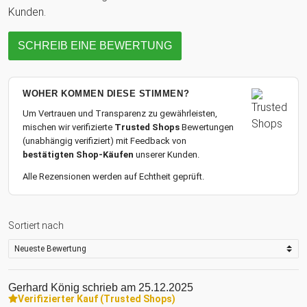
Meisterwerk aus Glas bringt nicht nur den goldenen Trank zur
Kunden.
Geltung, sondern auch Deinen individuellen Stil. Ob Du es für
Dich selbst kaufst oder einem Bierliebhaber in Deinem Leben
SCHREIB EINE BEWERTUNG
schenkst – dieses Glas ist nicht nur ein Trinkgefäß, sondern
eine Hommage an die feinen Dinge im Leben, die man mit
einem herzhaften "Prost!" zelebrieren sollte.
WOHER KOMMEN DIESE STIMMEN?
Um Vertrauen und Transparenz zu gewährleisten,
mischen wir verifizierte
Trusted Shops
Bewertungen
(unabhängig verifiziert) mit Feedback von
bestätigten Shop-Käufen
unserer Kunden.
Alle Rezensionen werden auf Echtheit geprüft.
Sortiert nach
Gerhard König
schrieb am 25.12.2025
Verifizierter Kauf (Trusted Shops)