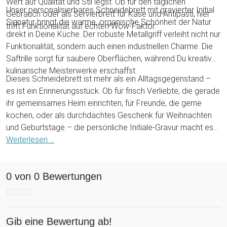
Wert auf Qualität und Stil legst. Ob für den täglichen
Unser personalisierbares Schneidebrett mit gravierter Initial
Gebrauch oder als Servierbrett für Käse und Antipasti, hier
Signatur bringt die warme, organische Schönheit der Natur
trifft Funktionalität auf echten Wow-Faktor.
direkt in Deine Küche. Der robuste Metallgriff verleiht nicht nur
Funktionalität, sondern auch einen industriellen Charme. Die
Saftrille sorgt für saubere Oberflächen, während Du kreativ
kulinarische Meisterwerke erschaffst.
Dieses Schneidebrett ist mehr als ein Alltagsgegenstand –
es ist ein Erinnerungsstück. Ob für frisch Verliebte, die gerade
ihr gemeinsames Heim einrichten, für Freunde, die gerne
kochen, oder als durchdachtes Geschenk für Weihnachten
und Geburtstage – die persönliche Initiale-Gravur macht es
zu etwas ganz Besonderem. Jedes Mal, wenn es zum
Weiterlesen ...
Einsatz kommt, erzählt es eine Geschichte von
Gemeinschaft, Liebe und guten Momenten.
0 von 0 Bewertungen
Gib eine Bewertung ab!