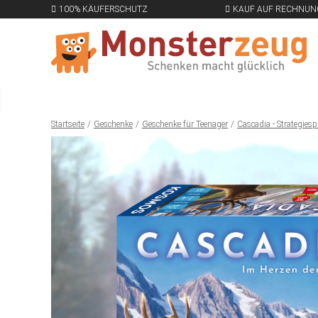
100% KÄUFERSCHUTZ
KAUF AUF RECHNUN
Startseite
Geschenke
Geschenke für Teenager
Cascadia - Strategiesp