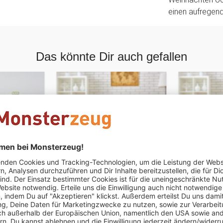
einen aufregen
Das könnte Dir auch gefallen
Partyspiel
Wer im Raum - Partyspiel
Ja, Nein, V
Partyspiel
26,95 €
26,95 €