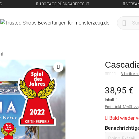
G
100 TAGE RÜCKGABERECHT
VERSA
iel
Cascadia
Schreib ei
38,95 €
Inhalt:
1
Preise inkl. MwSt. zz
Bald wieder v
Benachrichtige