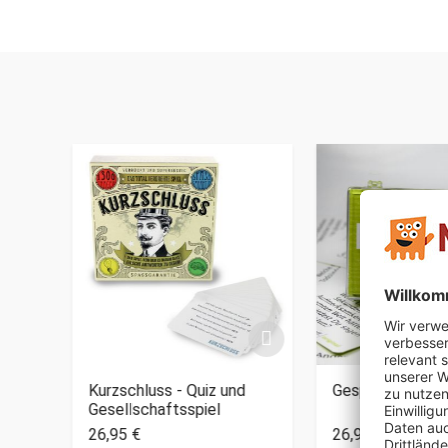
spiel
Kurzschluss - Quiz und
Gesprächsstoff 
Gesellschaftsspiel
26,95 €
26,95 €