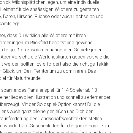
hick Wildnisplättchen legen, um eine individuelle
Heimat für die ansässigen Wildtiere zu gestalten.
, Bären, Hirsche, Füchse oder auch Lachse an und
esamtsieg!
er, dass Du wirklich alle Wildtiere mit ihren
rderungen im Blickfeld behältst und gewinne
r die größten zusammenhängenden Gebiete jeder
 Aber Vorsicht, die Wertungskarten geben vor, wie die
t werden sollten. Es erfordert also die richtige Taktik
n Glück, um Dein Territorium zu dominieren. Das
iel für Naturfreunde!
n spannendes Familienspiel für 1-4 Spieler ab 10
einer liebevollen Illustration und schnell zu erlernender
berzeugt. Mit der Solospiel-Option kannst Du die
iens auch ganz alleine genießen und Dich der
ausforderung des Landschaftsarchitekten stellen.
ne wunderbare Geschenkidee für die ganze Familie zu
er ein schönes Geburtstagsgeschenk für Freunde, die