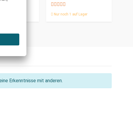
auf Lager
Nur noch 1 auf Lager
Nur 
ine Erkenntnisse mit anderen.