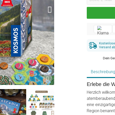
Kostenlose
Versand ab
Dein Ge
Beschreibun
Erlebe die W
Herzlich willko
atemberaubende
eine einzigarti
Region benannte