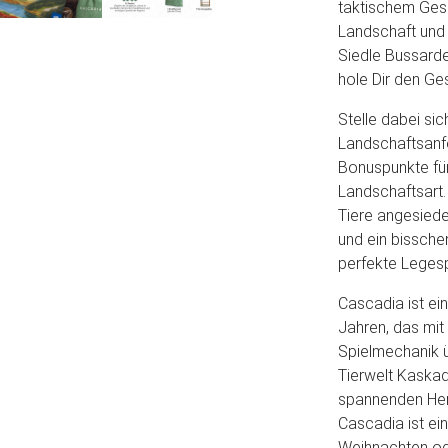
taktischem Gesc
Landschaft und 
Siedle Bussarde
hole Dir den G
Stelle dabei sich
Landschaftsanfo
Bonuspunkte fü
Landschaftsart.
Tiere angesiedel
und ein bissche
perfekte Legesp
Cascadia ist ei
Jahren, das mit 
Spielmechanik ü
Tierwelt Kaskad
spannenden Her
Cascadia ist ei
Weihnachten od