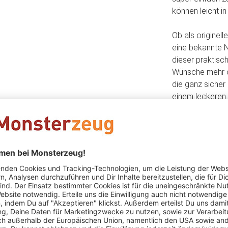
können leicht i
Ob als originel
eine bekannte 
dieser praktisc
Wünsche mehr of
die ganz sicher
einem leckeren
Einsatz, denn 
gefunden. Begei
ausgefallenen D
auf einer Party
Süßigkeit der We
Das könnte Dir auch gefallen