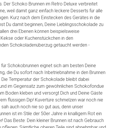
. Der Schoko Brunnen im Retro Deluxe verbreitet
ne, weil damit ganz einfach leckere Desserts für alle
ngen. Kurz nach dem Einstecken des Gerätes in die
st Du damit beginnen, Deine Lieblingsschokolade zu
allen drei Ebenen können beispielsweise
 Kekse oder Kuchenstückchen in den
den Schokoladenüberzug getaucht werden -
 für Schokobrunnen eignet sich am besten Deine
ng, die Du sofort nach Inbetriebnahme in den Brunnen
. Die Temperatur der Schokolade bleibt dabei
 und im Gegensatz zum gewöhnlichen Schokofondue
t am Boden kleben und versorgt Dich und Deine Gäste
erem flüssigen Dip! Kuvertüre schmelzen war noch nie
d sah auch noch nie so gut aus, denn unser
nen ist im Stile der 50er Jahre in knalligem Rot ein
r! Das Beste: Dein kleiner Brunnen ist nach Gebrauch
u pflegen: Sämtliche oberen Teile sind abnehmbar und