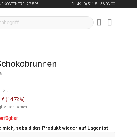
NDKOSTENFREI AB 50€
+49 (0) 511 51 56 03 00
Schokobrunnen
ng
,02 €
7 €
(14.72%)
gl. Versandkosten
erfügbar
 mich, sobald das Produkt wieder auf Lager ist.