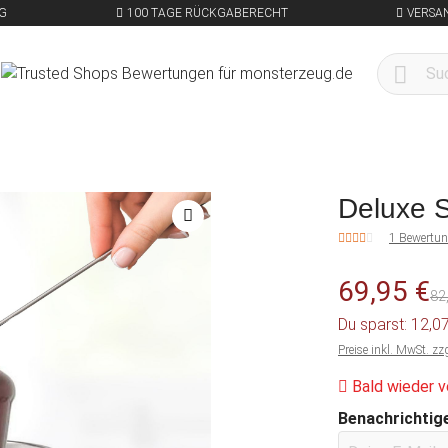
G
100 TAGE RÜCKGABERECHT
VERSA
Deluxe 
1 Bewertu
69,95 €
82
Du sparst: 12,0
Preise inkl. MwSt. zz
Bald wieder v
Benachrichtige