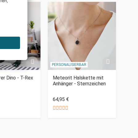
PERSONALISIERBAR
er Dino - T-Rex
Meteorit Halskette mit
Peni
Anhänger - Sternzeichen
59,9
64,95 €
Nur 