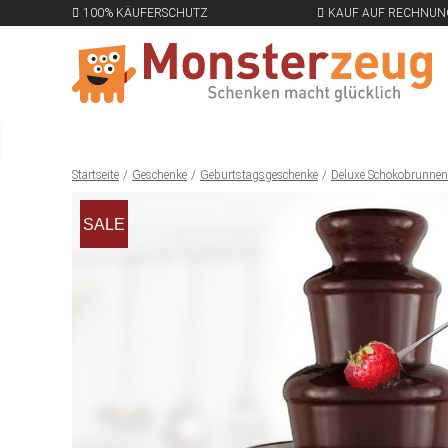
100% KÄUFERSCHUTZ
KAUF AUF RECHNUN
Startseite
Geschenke
Geburtstagsgeschenke
Deluxe Schokobrunnen
SALE