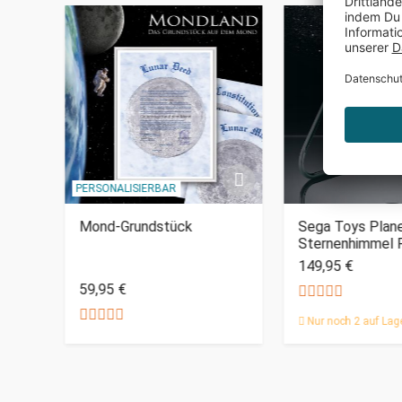
PERSONALISIERBAR
Mond-Grundstück
Sega Toys Plane
Sternenhimmel P
149,95 €
59,95 €
Nur noch 2 auf Lag