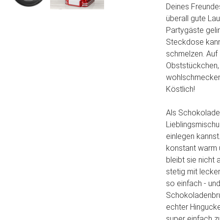
Deines Freundes
überall gute Lau
Partygäste geli
Steckdose kann
schmelzen. Auf 
Obststückchen,
wohlschmecken
Köstlich!
Als Schokolade
Lieblingsmischu
einlegen kannst
konstant warm
bleibt sie nich
stetig mit leck
so einfach - un
Schokoladenbrun
echter Hingucke
super einfach z