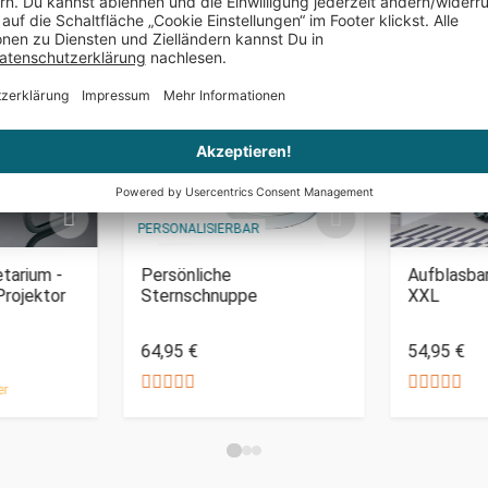
PERSONALISIERBAR
tarium -
Persönliche
Aufblasbar
rojektor
Sternschnuppe
XXL
64,95 €
54,95 €
er