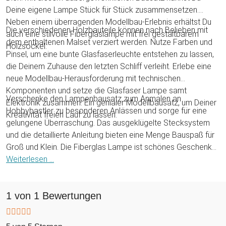
Deine eigene Lampe Stück für Stück zusammensetzen.
Neben einem überragenden Modellbau-Erlebnis erhältst Du
Die verschiedenen Holzbauteile können nach Belieben mit
auch eine stilvolle Fiberglaslampe mit frei gestaltbarem
dem enthaltenen Malset verziert werden. Nutze Farben und
Holzsockel.
Pinsel, um eine bunte Glasfaserleuchte entstehen zu lassen,
die Deinem Zuhause den letzten Schliff verleiht. Erlebe eine
neue Modellbau-Herausforderung mit technischen
Komponenten und setze die Glasfaser Lampe samt
Verschenke den Lampenbausatz zum Anmalen an
Elektronik zusammen. Ein genialer Modellbausatz, um Deiner
Hobbybastler zu besonderen Anlässen und sorge für eine
Kreativität freien Lauf zu lassen.
gelungene Überraschung. Das ausgeklügelte Stecksystem
und die detaillierte Anleitung bieten eine Menge Bauspaß für
Groß und Klein. Die Fiberglas Lampe ist schönes Geschenk
zum Geburtstag oder zu Weihnachten und kann bei richtiger
Weiterlesen ...
Montage in sieben verschiedenen Farben leuchten. Es werde
Licht!
1 von 1 Bewertungen