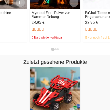
aschine
Mystical Fire - Pulver zur
Fußball Tasse 
Flammenfärbung
Fingerschuhen u
24,95 €
22,95 €
Bald wieder verfügbar
Nur noch 4 auf L
Zuletzt gesehene Produkte