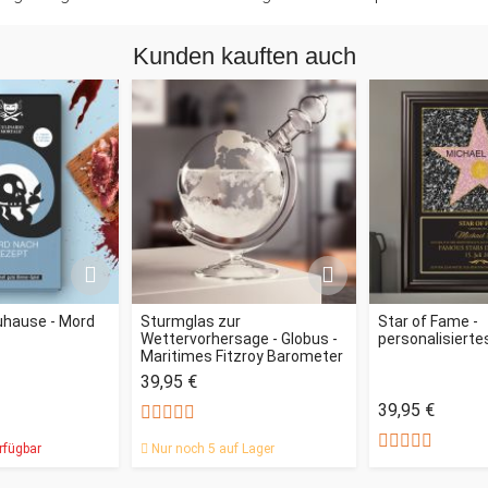
Kunden kauften auch
uhause - Mord
Sturmglas zur
Star of Fame -
Wettervorhersage - Globus -
personalisiertes
Maritimes Fitzroy Barometer
39,95 €
39,95 €
rfügbar
Nur noch 5 auf Lager