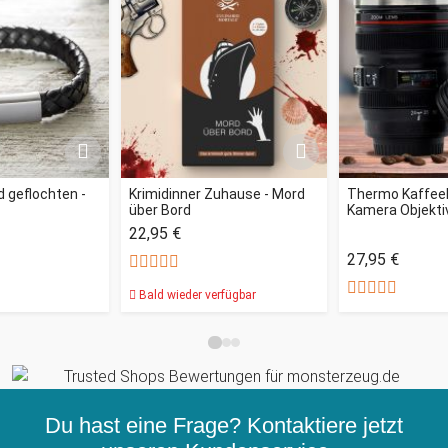
 geflochten -
Krimidinner Zuhause - Mord
Thermo Kaffee
über Bord
Kamera Objekti
22,95 €
27,95 €
Bald wieder verfügbar
Du hast eine Frage? Kontaktiere jetzt