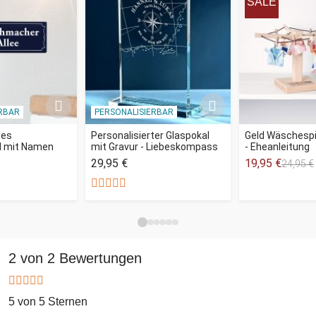
SALE
RBAR
PERSONALISIERBAR
tes
Personalisierter Glaspokal
Geld Wäschespi
d mit Namen
mit Gravur - Liebeskompass
- Eheanleitung
29,95 €
19,95 €
24,95 €
2 von 2 Bewertungen
5 von 5 Sternen